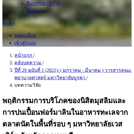
ทีมบรรณาธิการ
ติดต่อ
ค้นหา
ลงทะเบียน
เข้าสู่ระบบ
หน้าแรก
/
คลังบทความ
/
ปีที่ 29 ฉบับที่ 1 (2021): ( มกราคม - มีนาคม ) วารสารคณะ
พยาบาลศาสตร์ มหาวิทยาลัยบูรพา
/
บทความวิจัย
พฤติกรรมการบริโภคของนิสิตมุสลิมและ
การปนเปื้อนฟอร์มาลินในอาหารทะเลจาก
ตลาดนัดในพื้นที่รอบ ๆ มหาวิทยาลัยเวส