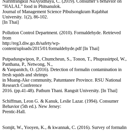
Narintrangkul NaAyudhaya, C. (2019). Consumer’s behavior on
“HALAL” food in Phitsanulok.
Journal of Management Science Pibulsongkram Rajabhat
University. 1(2), 86-102.
[In Thai]
Pollution Control Department. (2010). Formaldehyde. Retrieved
from
http://reg3.diw.go.th/safety/wp-
content/uploads/2015/01/formaldehyde.pdf [In Thai]
Putpadungwipon, P., Chumcheun, S., Tonon, T., Phuprasirtpol, W.,
Panthana, P., Netwong, N.,
& Yanpanitch, O. (2016). Detection of formalin contamination in
fresh squids and shrimps
in Muang-Ake community, Patumtanee Province. RSU National
Research Conference
2016. (pp.41-48). Pathum Thani. Rangsit University. [In Thai]
Schiffman, Leon G. & Kanuk, Leslie Lazar. (1994). Consumer
Behavior (5th ed.). New Jersey:
Prentic-Hall.
Somjit, W., Yooyen, K., & kwannak, C. (2016). Survey of formalin