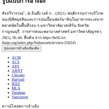
รูปแบบการอ้างอิง
สัจจวีรวรรณ ั., & อินต๊ะวงค์ ก. . (2021). พฤติกรรมการบริโภค
ของนิสิตมุสลิมและการปนเปื้อนฟอร์มาลินในอาหารทะเลจาก
ตลาดนัดในพื้นที่รอบ ๆ มหาวิทยาลัยเวสเทิร์น จังหวัด
กาญจนบุรี.
วารสารคณะพยาบาลศาสตร์ มหาวิทยาลัยบูรพา
,
29
(1), 56–66. สืบค้น จาก https://he02.tci-
thaijo.org/index.php/Nubuu/article/view/250245
รูปแบบการอ้างอิงเพิ่มเติม
ACM
ACS
APA
ABNT
Chicago
Harvard
IEEE
MLA
Turabian
Vancouver
ดาวน์โหลดการอ้างอิง