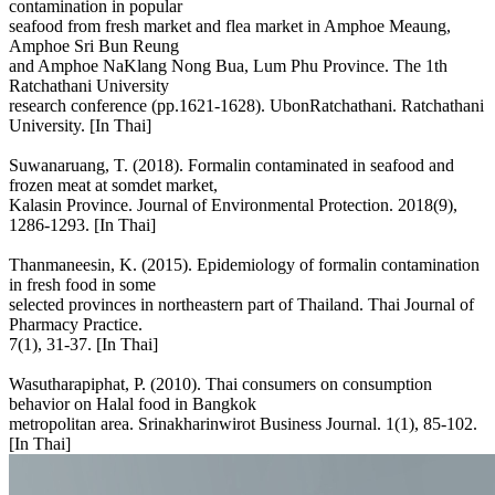
contamination in popular
seafood from fresh market and flea market in Amphoe Meaung,
Amphoe Sri Bun Reung
and Amphoe NaKlang Nong Bua, Lum Phu Province. The 1th
Ratchathani University
research conference (pp.1621-1628). UbonRatchathani. Ratchathani
University. [In Thai]
Suwanaruang, T. (2018). Formalin contaminated in seafood and
frozen meat at somdet market,
Kalasin Province. Journal of Environmental Protection. 2018(9),
1286-1293. [In Thai]
Thanmaneesin, K. (2015). Epidemiology of formalin contamination
in fresh food in some
selected provinces in northeastern part of Thailand. Thai Journal of
Pharmacy Practice.
7(1), 31-37. [In Thai]
Wasutharapiphat, P. (2010). Thai consumers on consumption
behavior on Halal food in Bangkok
metropolitan area. Srinakharinwirot Business Journal. 1(1), 85-102.
[In Thai]