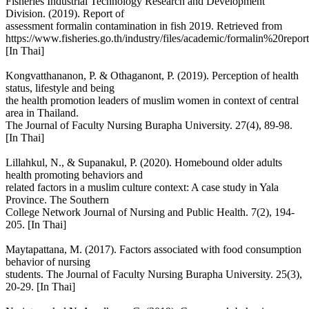
Fisheries Industrial Technology Research and Development
Division. (2019). Report of
assessment formalin contamination in fish 2019. Retrieved from
https://www.fisheries.go.th/industry/files/academic/formalin%20repo
[In Thai]
Kongvatthananon, P. & Othaganont, P. (2019). Perception of health
status, lifestyle and being
the health promotion leaders of muslim women in context of central
area in Thailand.
The Journal of Faculty Nursing Burapha University. 27(4), 89-98.
[In Thai]
Lillahkul, N., & Supanakul, P. (2020). Homebound older adults
health promoting behaviors and
related factors in a muslim culture context: A case study in Yala
Province. The Southern
College Network Journal of Nursing and Public Health. 7(2), 194-
205. [In Thai]
Maytapattana, M. (2017). Factors associated with food consumption
behavior of nursing
students. The Journal of Faculty Nursing Burapha University. 25(3),
20-29. [In Thai]