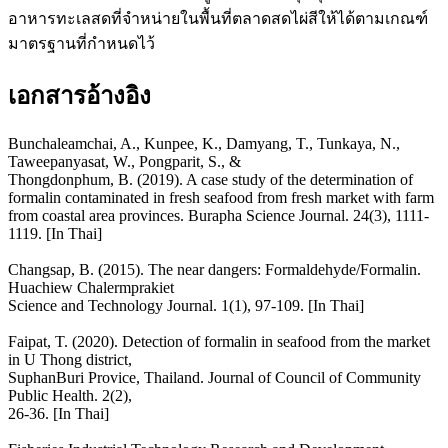
อาหารทะเลสดที่จำหน่ายในพื้นที่ตลาดสดไผ่สีให้ได้ตามเกณฑ์
มาตรฐานที่กำหนดไว้
เอกสารอ้างอิง
Bunchaleamchai, A., Kunpee, K., Damyang, T., Tunkaya, N.,
Taweepanyasat, W., Pongparit, S., &
Thongdonphum, B. (2019). A case study of the determination of
formalin contaminated in fresh seafood from fresh market with farm
from coastal area provinces. Burapha Science Journal. 24(3), 1111-
1119. [In Thai]
Changsap, B. (2015). The near dangers: Formaldehyde/Formalin.
Huachiew Chalermprakiet
Science and Technology Journal. 1(1), 97-109. [In Thai]
Faipat, T. (2020). Detection of formalin in seafood from the market
in U Thong district,
SuphanBuri Provice, Thailand. Journal of Council of Community
Public Health. 2(2),
26-36. [In Thai]