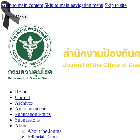
Skip to main content
Skip to main navigation menu
Skip to site
footer
Open Menu
Home
Current
Archives
Announcements
Publication Ethics
Submissions
About
About the Journal
Editorial Team