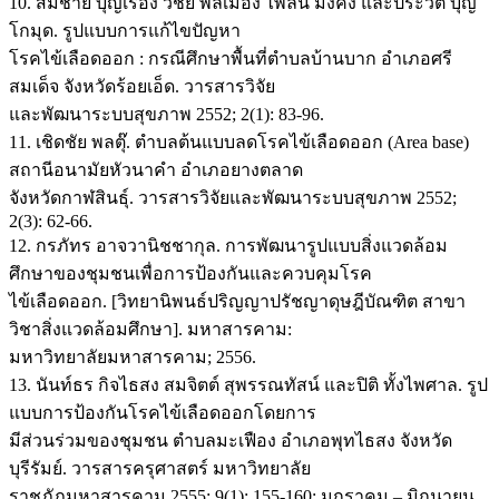
10. สมชาย บุญเรือง วิชัย พลเมือง ไพลิน มั่งคั่ง และประวัติ บุญ
โกมุด. รูปแบบการแก้ไขปัญหา
โรคไข้เลือดออก : กรณีศึกษาพื้นที่ตำบลบ้านบาก อำเภอศรี
สมเด็จ จังหวัดร้อยเอ็ด. วารสารวิจัย
และพัฒนาระบบสุขภาพ 2552; 2(1): 83-96.
11. เชิดชัย พลตุ๊. ตำบลต้นแบบลดโรคไข้เลือดออก (Area base)
สถานีอนามัยหัวนาคำ อำเภอยางตลาด
จังหวัดกาฬสินธุ์. วารสารวิจัยและพัฒนาระบบสุขภาพ 2552;
2(3): 62-66.
12. กรภัทร อาจวานิชชากุล. การพัฒนารูปแบบสิ่งแวดล้อม
ศึกษาของชุมชนเพื่อการป้องกันและควบคุมโรค
ไข้เลือดออก. [วิทยานิพนธ์ปริญญาปรัชญาดุษฎีบัณฑิต สาขา
วิชาสิ่งแวดล้อมศึกษา]. มหาสารคาม:
มหาวิทยาลัยมหาสารคาม; 2556.
13. นันท์ธร กิจไธสง สมจิตต์ สุพรรณทัสน์ และปิติ ทั้งไพศาล. รูป
แบบการป้องกันโรคไข้เลือดออกโดยการ
มีส่วนร่วมของชุมชน ตำบลมะเฟือง อำเภอพุทไธสง จังหวัด
บุรีรัมย์. วารสารครุศาสตร์ มหาวิทยาลัย
ราชภัฎมหาสารคาม 2555; 9(1): 155-160: มกราคม – มิถุนายน.