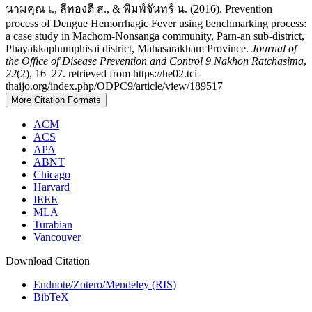
นามคุณ เ., ลีทองดี ส., & พิมพ์จันทร์ น. (2016). Prevention
process of Dengue Hemorrhagic Fever using benchmarking process:
a case study in Machom-Nonsanga community, Parn-an sub-district,
Phayakkaphumphisai district, Mahasarakham Province.
Journal of
the Office of Disease Prevention and Control 9 Nakhon Ratchasima
,
22
(2), 16–27. retrieved from https://he02.tci-
thaijo.org/index.php/ODPC9/article/view/189517
More Citation Formats
ACM
ACS
APA
ABNT
Chicago
Harvard
IEEE
MLA
Turabian
Vancouver
Download Citation
Endnote/Zotero/Mendeley (RIS)
BibTeX