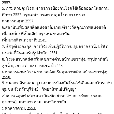
2557.
5. กรมควบคุมโรค.มาตรการป้องกันโรคไข้เลือดออกในสถาน
ศึกษา 2557.กรุงเทพฯ:กรมควบคุมโรค กระทรวง
สาธารณสุข; 2557.
6.สถาบันเพิ่มผลผลิตแห่งชาติ. เกณฑ์รางวัลคุณภาพแห่งชาติ
เพื่อองค์กรที่เป็นเลิศ. กรุงเทพฯ: สถาบัน
เพิ่มผลผลิตแห่งชาติ; 2545.
7. ธีรวุฒิ เอกะกุล. การวิจัยเชิงปฏิบัติการ. อุบลราชธานี: บริษัท
ยงสวัสดิ์อินเตอร์กรู๊ปจำกัด. 2551.
8. โรงพยาบาลส่งเสริมสุขภาพตำบลบ้านเขวาทุ่ง. สรุปค่าดัชนี
ลูกน้ำยุงลาย ตำบลภารแอ่น ปี 2558.
มหาสารคาม: โรงพยาบาลส่งเสริมสุขภาพตำบลบ้านเขวาทุ่ง;
2558.
9. ธนากร จีระออน. รูปแบบการป้องกันโรคไข้เลือดออกในระดับ
ชุมชน จังหวัดบุรีรัมย์. [วิทยานิพนธ์ปริญญา
สาธารณสุขศาสตรมหาบัณฑิต สาขาวิชาการจัดการระบบ
สุขภาพ]. มหาสารคาม: มหาวิทยาลัย
มหาสารคาม; 2553.