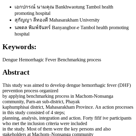
เอกปกรณ์ นามคุณ
Bankhwaotung Tambol health
promoting hospital
สุกัญญา ลีทองดี
Mahasarakham University
นพดล พิมพ์จันทร์
Banyangbor-e Tambol health promoting
hospital
Keywords:
Dengue Hemorrhagic Fever Benchmarking process
Abstract
This study was aimed to develop dengue hemorrhagic fever (DHF)
prevention process organized
by applying benchmarking process in Machom-Nonsanga
community, Parn-an sub-district, Phayak
kaphumphisai district, Mahasarakham Province. An action processes
in this study consisted of 4 steps;
planning, analysis, integration and action. Forty fifif ive participants
who met the inclusion criteria were included
in the study. Most of them were the key persons and also
stakeholders at Machom–Nonsanga community