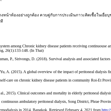
น้าท้องอย่างถูกต้อง ควบคู่กับการประเมินภาวะติดเชื้อในเยื่อบุช
ที
ystem among Chronic kidney disease patients receiving continuouse am
ng, 26(1):133-148. (In Thai)
an, P., Sirivongs, D. (2018). Survival analysis and associated factors in
u, A. (2015). A global overview of the impact of peritoneal dialysis firs
elf-care on chronic kidney disease patients in community Roi-Et Provin
al., 2015). Clinical outcomes and mortality in elderly peritoneal dialysi
h continuous ambulatory peritoneal dialysis, Song District, Phrae Provin
emodialysis in 2014. Bangkok. Retrieved February 4, 2021 from
http: