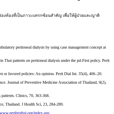
่องท้องที่เป็นภาวะแทรกซ้อนสำคัญ เพื่อให้ผู้ป่วยและญาติ
bulatory peritoneal dialysis by using case management concept at
 Thai patients on peritoneal dialysis under the pd-First policy. Perit
t or favored policies: An opinion. Perit Dial Int. 35(4), 406–20.
ce. Journal of Preventive Medicine Association of Thailand, 9(2),
s patients. Clinics, 70, 363-368.
ce, Thailand. J Health Sci, 23, 284-289.
//www.nephrothai.org/index.asp
.