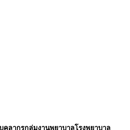
นของบุคลากรกลุ่มงานพยาบาลโรงพยาบาล