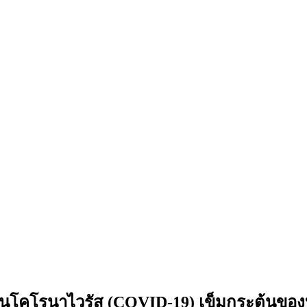
้องกันโคโรนาไวรัส (COVID-19) เข็มกระตุ้