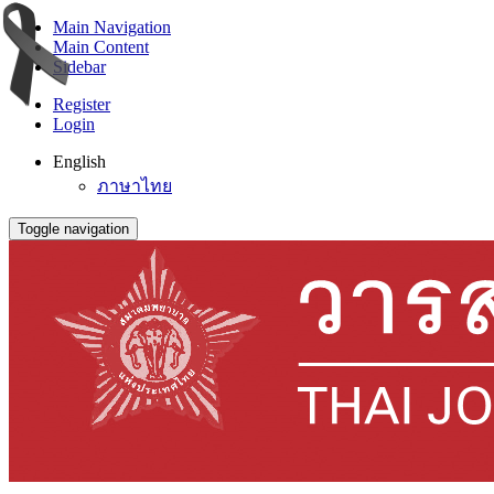
Main Navigation
Main Content
Sidebar
Register
Login
English
ภาษาไทย
Toggle navigation