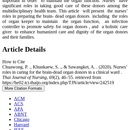
important in order to maintain the organ function. Nurses have
significant roles in taking good care of these donors among the
multidisciplinary health team. This article will present the nurses’
roles in preparing the brain- dead organ donors including the roles
of organ keeper to maintain the organ function, an infection
controller to promote safety for organ donors , and a holistic care
giver to enhance humanized care and dignity of the organ donors
and their families.
Article Details
How to Cite
Chuawong, P. ., Khunkaew, S. ., & Sawangket, A. . (2020). Nurses’
roles in caring for the brain-dead organ donors in a clinical ward .
Thai Journal of Nursing
,
69
(2), 46–55. retrieved from
https://he02.tci-thaijo.org/index.php/TJN/article/view/242519
More Citation Formats
ACM
ACS
APA
ABNT
Chicago
Harvard
IEEE