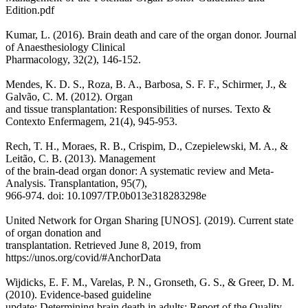
Edition.pdf
Kumar, L. (2016). Brain death and care of the organ donor. Journal
of Anaesthesiology Clinical
Pharmacology, 32(2), 146-152.
Mendes, K. D. S., Roza, B. A., Barbosa, S. F. F., Schirmer, J., &
Galvão, C. M. (2012). Organ
and tissue transplantation: Responsibilities of nurses. Texto &
Contexto Enfermagem, 21(4), 945-953.
Rech, T. H., Moraes, R. B., Crispim, D., Czepielewski, M. A., &
Leitão, C. B. (2013). Management
of the brain-dead organ donor: A systematic review and Meta-
Analysis. Transplantation, 95(7),
966-974. doi: 10.1097/TP.0b013e318283298e
United Network for Organ Sharing [UNOS]. (2019). Current state
of organ donation and
transplantation. Retrieved June 8, 2019, from
https://unos.org/covid/#AnchorData
Wijdicks, E. F. M., Varelas, P. N., Gronseth, G. S., & Greer, D. M.
(2010). Evidence-based guideline
update: Determining brain death in adults: Report of the Quality