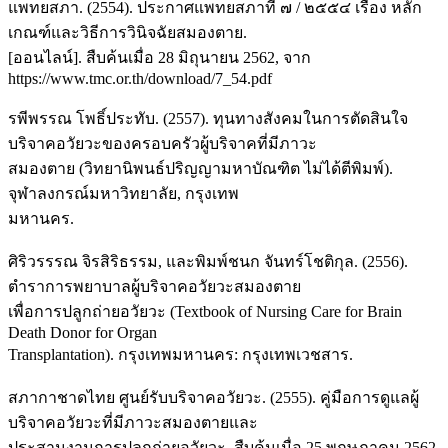
แพทยสภา. (2554). ประกาศแพทยสภาที่ ๗ / ๒๕๕๔ เรื่อง หลัก
เกณฑ์และวิธีการวินิจฉัยสมองตาย.
[ออนไลน์]. สืบค้นเมื่อ 28 มิถุนายน 2562, จาก
https://www.tmc.or.th/download/7_54.pdf
รพีพรรณ โพธิ์ประทับ. (2557). ทุนทางสังคมในการตัดสินใจ
บริจาคอวัยวะของครอบครัวผู้บริจาคที่มีภาวะ
สมองตาย (วิทยานิพนธ์ปริญญามหาบัณฑิต ไม่ได้ตีพิมพ์).
จุฬาลงกรณ์มหาวิทยาลัย, กรุงเทพ
มหานคร.
ศิริวรรรณ จิรสิริธรรม, และพิมพ์ชนก จันทร์โชติกุล. (2556).
ตำราการพยาบาลผู้บริจาคอวัยวะสมองตาย
เพื่อการปลูกถ่ายอวัยวะ (Textbook of Nursing Care for Brain
Death Donor for Organ
Transplantation). กรุงเทพมหานคร: กรุงเทพเวชสาร.
สภากาชาดไทย ศูนย์รับบริจาคอวัยวะ. (2555). คู่มือการดูแลผู้
บริจาคอวัยวะที่มีภาวะสมองตายและ
ประสานงานการปลูกถ่ายอวัยวะ. สืบค้นเมื่อ 25 พฤษภาคม 2562,