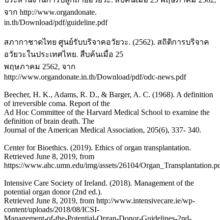
จาก http://www.organdonate.
in.th/Download/pdf/guideline.pdf
สภากาชาดไทย ศูนย์รับบริจาคอวัยวะ. (2562). สถิติการบริจาค
อวัยวะในประเทศไทย. สืบค้นเมื่อ 25
พฤษภาคม 2562, จาก
http://www.organdonate.in.th/Download/pdf/odc-news.pdf
Beecher, H. K., Adams, R. D., & Barger, A. C. (1968). A definition
of irreversible coma. Report of the
Ad Hoc Committee of the Harvard Medical School to examine the
definition of brain death. The
Journal of the American Medical Association, 205(6), 337- 340.
Center for Bioethics. (2019). Ethics of organ transplantation.
Retrieved June 8, 2019, from
https://www.ahc.umn.edu/img/assets/26104/Organ_Transplantation.p
Intensive Care Society of Ireland. (2018). Management of the
potential organ donor (2nd ed.).
Retrieved June 8, 2019, from http://www.intensivecare.ie/wp-
content/uploads/2018/08/ICSI-
Management-of-the-Potential-Organ-Donor-Guidelines-2nd-