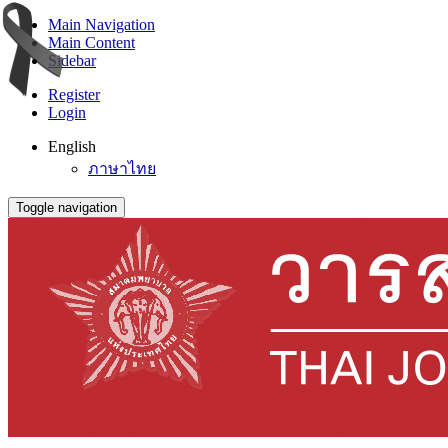
Main Navigation
Main Content
Sidebar
Register
Login
English
ภาษาไทย
Toggle navigation