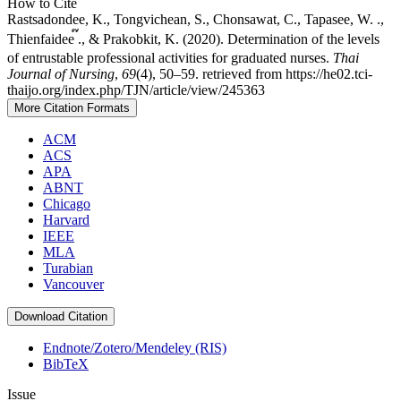
How to Cite
Rastsadondee, K., Tongvichean, S., Chonsawat, C., Tapasee, W. .,
Thienfaidee ๊., & Prakobkit, K. (2020). Determination of the levels
of entrustable professional activities for graduated nurses.
Thai
Journal of Nursing
,
69
(4), 50–59. retrieved from https://he02.tci-
thaijo.org/index.php/TJN/article/view/245363
More Citation Formats
ACM
ACS
APA
ABNT
Chicago
Harvard
IEEE
MLA
Turabian
Vancouver
Download Citation
Endnote/Zotero/Mendeley (RIS)
BibTeX
Issue