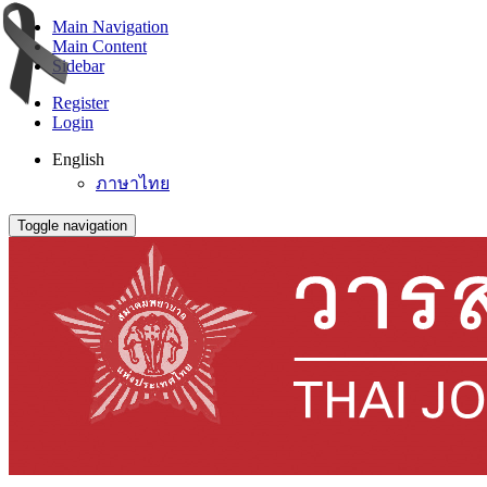
Main Navigation
Main Content
Sidebar
Register
Login
English
ภาษาไทย
Toggle navigation