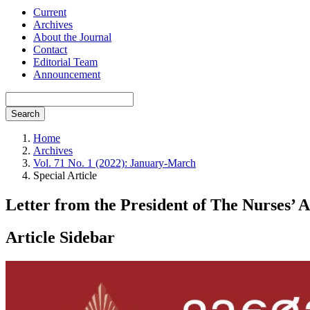
Current
Archives
About the Journal
Contact
Editorial Team
Announcement
Search
Home
Archives
Vol. 71 No. 1 (2022): January-March
Special Article
Letter from the President of The Nurses’ A
Article Sidebar