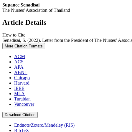
Supanee Senadisai
The Nurses' Association of Thailand
Article Details
How to Cite
Senadisai, S. (2022). Letter from the President of The Nurses’ Associ
More Citation Formats
ACM
ACS
APA
ABNT
Chicago
Harvard
IEEE
MLA
Turabian
Vancouver
Download Citation
Endnote/Zotero/Mendeley (RIS)
BibTeX