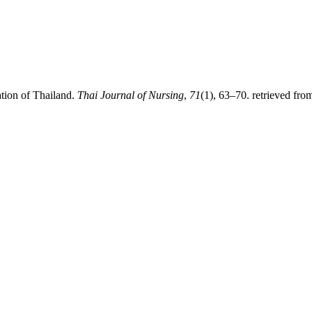
ation of Thailand.
Thai Journal of Nursing
,
71
(1), 63–70. retrieved fro