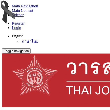
Main Navigation
Main Content
Sidebar
Register
Login
English
ภาษาไทย
Toggle navigation