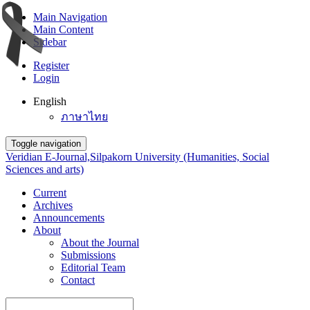
Main Navigation
Main Content
Sidebar
Register
Login
English
ภาษาไทย
Toggle navigation
Veridian E-Journal,Silpakorn University (Humanities, Social
Sciences and arts)
Current
Archives
Announcements
About
About the Journal
Submissions
Editorial Team
Contact