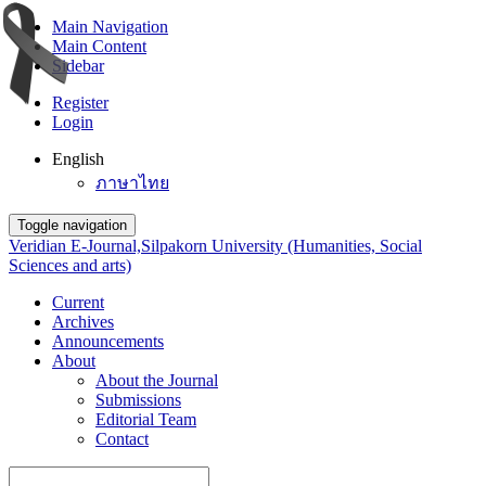
Main Navigation
Main Content
Sidebar
Register
Login
English
ภาษาไทย
Toggle navigation
Veridian E-Journal,Silpakorn University (Humanities, Social
Sciences and arts)
Current
Archives
Announcements
About
About the Journal
Submissions
Editorial Team
Contact