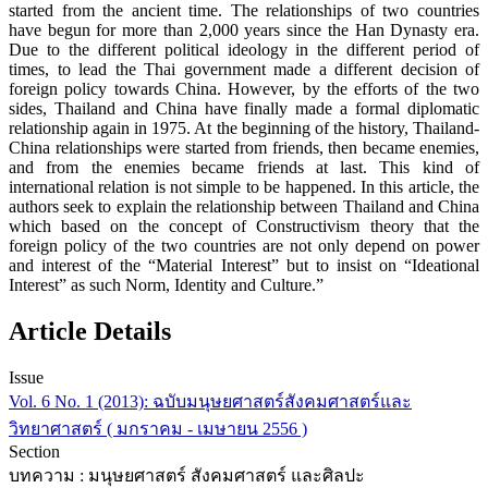
started from the ancient time. The relationships of two countries
have begun for more than 2,000 years since the Han Dynasty era.
Due to the different political ideology in the different period of
times, to lead the Thai government made a different decision of
foreign policy towards China. However, by the efforts of the two
sides, Thailand and China have finally made a formal diplomatic
relationship again in 1975. At the beginning of the history, Thailand-
China relationships were started from friends, then became enemies,
and from the enemies became friends at last. This kind of
international relation is not simple to be happened. In this article, the
authors seek to explain the relationship between Thailand and China
which based on the concept of Constructivism theory that the
foreign policy of the two countries are not only depend on power
and interest of the “Material Interest” but to insist on “Ideational
Interest” as such Norm, Identity and Culture.”
Article Details
Issue
Vol. 6 No. 1 (2013): ฉบับมนุษยศาสตร์สังคมศาสตร์และ
วิทยาศาสตร์ ( มกราคม - เมษายน 2556 )
Section
บทความ : มนุษยศาสตร์ สังคมศาสตร์ และศิลปะ