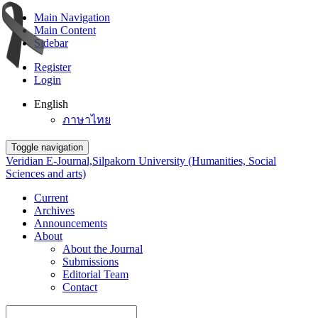
Main Navigation
Main Content
Sidebar
Register
Login
English
ภาษาไทย
Toggle navigation
Veridian E-Journal,Silpakorn University (Humanities, Social
Sciences and arts)
Current
Archives
Announcements
About
About the Journal
Submissions
Editorial Team
Contact