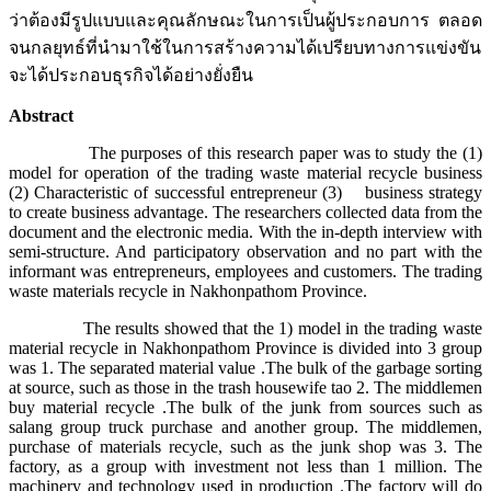
ว่าต้องมีรูปแบบและคุณลักษณะในการเป็นผู้ประกอบการ ตลอด
จนกลยุทธ์ที่นำมาใช้ในการสร้างความได้เปรียบทางการแข่งขัน
จะได้ประกอบธุรกิจได้อย่างยั่งยืน
Abstract
The purposes of this research paper was to study the (1)
model for operation of the trading waste material recycle business
(2) Characteristic of successful entrepreneur (3) business strategy
to create business advantage. The researchers collected data from the
document and the electronic media. With the in-depth interview with
semi-structure. And participatory observation and no part with the
informant was entrepreneurs, employees and customers. The trading
waste materials recycle in Nakhonpathom Province.
The results showed that the 1) model in the trading waste
material recycle in Nakhonpathom Province is divided into 3 group
was 1. The separated material value .The bulk of the garbage sorting
at source, such as those in the trash housewife tao 2. The middlemen
buy material recycle .The bulk of the junk from sources such as
salang group truck purchase and another group. The middlemen,
purchase of materials recycle, such as the junk shop was 3. The
factory, as a group with investment not less than 1 million. The
machinery and technology used in production .The factory will do