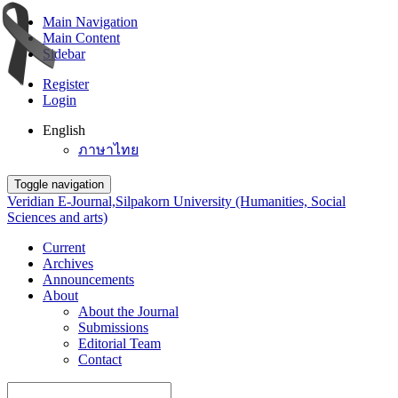
Main Navigation
Main Content
Sidebar
Register
Login
English
ภาษาไทย
Toggle navigation
Veridian E-Journal,Silpakorn University (Humanities, Social
Sciences and arts)
Current
Archives
Announcements
About
About the Journal
Submissions
Editorial Team
Contact