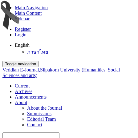
Main Navigation
Main Content
Sidebar
Register
Login
English
ภาษาไทย
Toggle navigation
Veridian E-Journal,Silpakorn University (Humanities, Social
Sciences and arts)
Current
Archives
Announcements
About
About the Journal
Submissions
Editorial Team
Contact