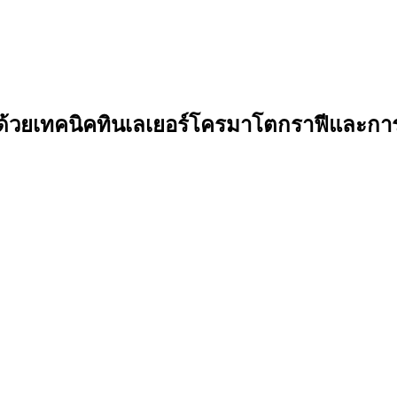
่นด้วยเทคนิคทินเลเยอร์โครมาโตกราฟีและกา