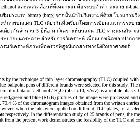
hanol และเฟสเคลื่อนที่ที่เหมาะสมคือระบบตัวทำ ละลาย n-butanol
เป็นแฟ้มประเภท bitmap (bmp) จากนั้นนำไปวิเคราะห์ด้วย โปรแกรม
าะห์ภาพบนแผ่น TLC เดียวกันที่เตรียมโดยการเขียนและการระบาย
เดียวกันจำนวน 5 ยี่ห้อ มาวิเคราะห์บนแผ่น TLC ต่างแผ่นกัน ผล
ละระบายบนกระดาษ สำหรับการวิเคราะห์ เพื่อแยกชนิดของปากก
รแกรมวิเคราะห์ภาพเพื่อตรวจพิสูจน์เอกสารทางนิติวิทยาศาสตร์
ents by the technique of thin-layer chromatography (TLC) coupled with 
blue ballpoint pens of different brands were selected for this study. The
em of n-butanol / ethanol / H
O (50:15:10, v/v/v) as a mobile phase. 
2
e red,green and blue (RGB) profiles of the image were processed and us
 70.4 % of the chromatogram images obtained from the written entries c
owever, when the inks were applied on different TLC plates, for a sele
s respectively. In the differentiation study of 25 brands of pens, the m
lt from the present work demonstrates the feasibility of the TLC and c