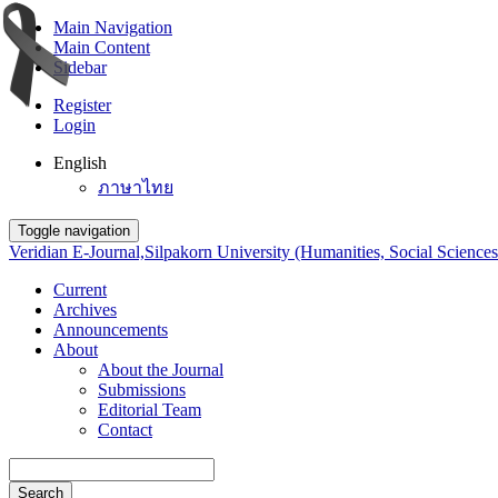
Main Navigation
Main Content
Sidebar
Register
Login
English
ภาษาไทย
Toggle navigation
Veridian E-Journal,Silpakorn University (Humanities, Social Sciences
Current
Archives
Announcements
About
About the Journal
Submissions
Editorial Team
Contact
Search