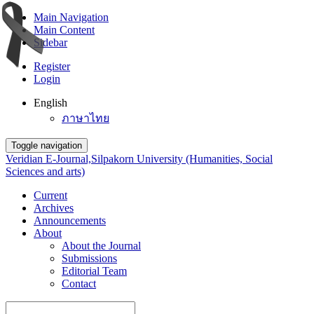
Main Navigation
Main Content
Sidebar
Register
Login
English
ภาษาไทย
Toggle navigation
Veridian E-Journal,Silpakorn University (Humanities, Social
Sciences and arts)
Current
Archives
Announcements
About
About the Journal
Submissions
Editorial Team
Contact