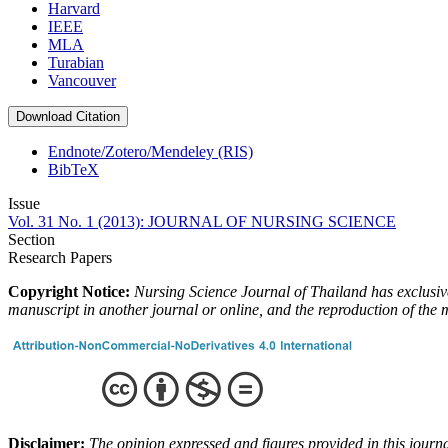
Harvard
IEEE
MLA
Turabian
Vancouver
Download Citation
Endnote/Zotero/Mendeley (RIS)
BibTeX
Issue
Vol. 31 No. 1 (2013): JOURNAL OF NURSING SCIENCE
Section
Research Papers
Copyright Notice:
Nursing Science Journal of Thailand has exclusive 
manuscript in another journal or online, and the reproduction of the 
Disclaimer:
The opinion expressed and figures provided in this journal