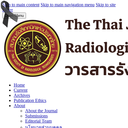
Skip to main content
Skip to main navigation menu
Skip to site
footer
Open Menu
Home
Current
Archives
Publication Ethics
About
About the Journal
Submissions
Editorial Team
นโยบายส่วนบุคคล