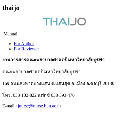
thaijo
Manual
For Author
For Reviewer
งานวารสารคณะพยาบาลศาสตร์ มหาวิทยาลัยบูรพา
คณะพยาบาลศาสตร์ มหาวิทยาลัยบูรพา
169 ถนนลงหาดบางแสน ต.แสนสุข อ.เมือง จ.ชลบุรี 20130
โทร. 038-102-822 แฟกซ์ 038-393-476
E-mail :
jnurse@nurse.buu.ac.th