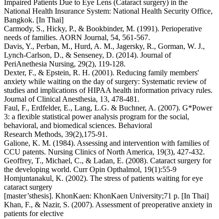
Impaired Patients Due to Eye Lens (Cataract surgery) in the
National Health Insurance System: National Health Security Office,
Bangkok. [In Thai]
Carmody, S., Hicky, P., & Bookbinder, M. (1991). Perioperative
needs of families. AORN Journal, 54, 561-567.
Davis, Y., Perban, M., Hurd, A. M., Jagersky, R., Gorman, W. J.,
Lynch-Carlson, D., & Senseney, D. (2014). Journal of
PeriAnethesia Nursing, 29(2), 119-128.
Dexter, F., & Epstein, R. H. (2001). Reducing family members'
anxiety while waiting on the day of surgery: Systematic review of
studies and implications of HIPAA health information privacy rules.
Journal of Clinical Anesthesia, 13, 478-481.
Faul, F., Erdfelder, E., Lang, L.G. & Buchner, A. (2007). G*Power
3: a flexible statistical power analysis program for the social,
behavioral, and biomedical sciences. Behavioral
Research Methods, 39(2),175-91.
Galione, K. M. (1984). Assessing and intervention with families of
CCU patents. Nursing Clinics of North America, 19(3), 427-432.
Geoffrey, T., Michael, C., & Ladan, E. (2008). Cataract surgery for
the developing world. Curr Opin Opthalmol, 19(1):55-9
Homjuntanakul, K. (2002). The stress of patients waiting for eye
cataract surgery
[master’sthesis]. KhonKaen: KhonKaen University;71 p. [In Thai]
Khan, F., & Nazir, S. (2007). Assessment of preoperative anxiety in
patients for elective