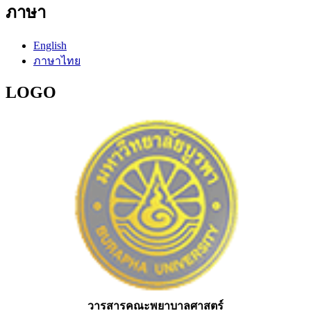
ภาษา
English
ภาษาไทย
LOGO
วารสารคณะพยาบาลศาสตร์