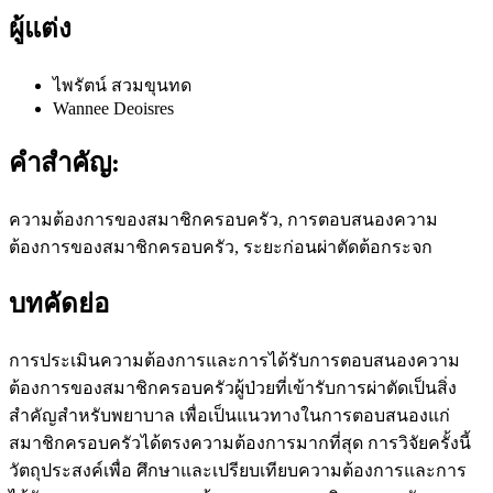
ผู้แต่ง
ไพรัตน์ สวมขุนทด
Wannee Deoisres
คำสำคัญ:
ความต้องการของสมาชิกครอบครัว, การตอบสนองความ
ต้องการของสมาชิกครอบครัว, ระยะก่อนผ่าตัดต้อกระจก
บทคัดย่อ
การประเมินความต้องการและการได้รับการตอบสนองความ
ต้องการของสมาชิกครอบครัวผู้ป่วยที่เข้ารับการผ่าตัดเป็นสิ่ง
สำคัญสำหรับพยาบาล เพื่อเป็นแนวทางในการตอบสนองแก่
สมาชิกครอบครัวได้ตรงความต้องการมากที่สุด การวิจัยครั้งนี้
วัตถุประสงค์เพื่อ ศึกษาและเปรียบเทียบความต้องการและการ