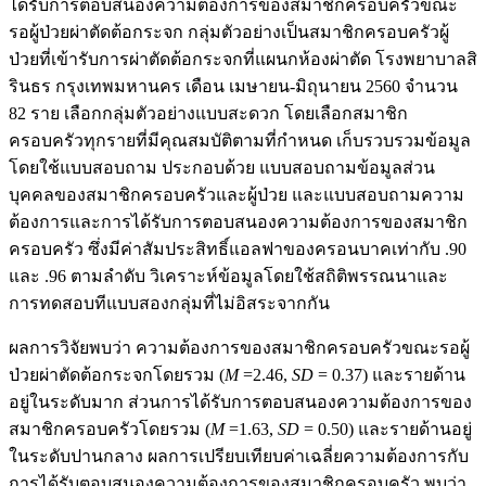
ได้รับการตอบสนองความต้องการของสมาชิกครอบครัวขณะ
รอผู้ป่วยผ่าตัดต้อกระจก กลุ่มตัวอย่างเป็นสมาชิกครอบครัวผู้
ป่วยที่เข้ารับการผ่าตัดต้อกระจกที่แผนกห้องผ่าตัด โรงพยาบาลสิ
รินธร กรุงเทพมหานคร เดือน เมษายน-มิถุนายน 2560 จำนวน
82 ราย เลือกกลุ่มตัวอย่างแบบสะดวก โดยเลือกสมาชิก
ครอบครัวทุกรายที่มีคุณสมบัติตามที่กำหนด เก็บรวบรวมข้อมูล
โดยใช้แบบสอบถาม ประกอบด้วย แบบสอบถามข้อมูลส่วน
บุคคลของสมาชิกครอบครัวและผู้ป่วย และแบบสอบถามความ
ต้องการและการได้รับการตอบสนองความต้องการของสมาชิก
ครอบครัว ซึ่งมีค่าสัมประสิทธิ์แอลฟาของครอนบาคเท่ากับ .90
และ .96 ตามลำดับ วิเคราะห์ข้อมูลโดยใช้สถิติพรรณนาและ
การทดสอบทีแบบสองกลุ่มที่ไม่อิสระจากกัน
ผลการวิจัยพบว่า ความต้องการของสมาชิกครอบครัวขณะรอผู้
ป่วยผ่าตัดต้อกระจกโดยรวม (
M
=2.46,
SD
= 0.37) และรายด้าน
อยู่ในระดับมาก ส่วนการได้รับการตอบสนองความต้องการของ
สมาชิกครอบครัวโดยรวม (
M
=1.63,
SD
= 0.50) และรายด้านอยู่
ในระดับปานกลาง ผลการเปรียบเทียบค่าเฉลี่ยความต้องการกับ
การได้รับตอบสนองความต้องการของสมาชิกครอบครัว พบว่า