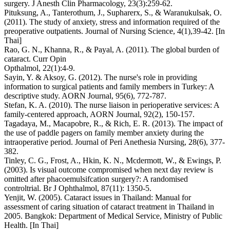
surgery. J Anesth Clin Pharmacology, 23(3):259-62.
Pituksung, A., Tanterothum, J., Supharerx, S., & Waranukulsak, O.
(2011). The study of anxiety, stress and information required of the
preoperative outpatients. Journal of Nursing Science, 4(1),39-42. [In
Thai]
Rao, G. N., Khanna, R., & Payal, A. (2011). The global burden of
cataract. Curr Opin
Opthalmol, 22(1):4-9.
Sayin, Y. & Aksoy, G. (2012). The nurse's role in providing
information to surgical patients and family members in Turkey: A
descriptive study. AORN Journal, 95(6), 772-787.
Stefan, K. A. (2010). The nurse liaison in perioperative services: A
family-centered approach, AORN Journal, 92(2), 150-157.
Tagadaya, M., Macapobre, R., & Rich, E. R. (2013). The impact of
the use of paddle pagers on family member anxiety during the
intraoperative period. Journal of Peri Anethesia Nursing, 28(6), 377-
382.
Tinley, C. G., Frost, A., Hkin, K. N., Mcdermott, W., & Ewings, P.
(2003). Is visual outcome compromised when next day review is
omitted after phacoemulsifcation surgery?: A randomised
controltrial. Br J Ophthalmol, 87(11): 1350-5.
Yenjit, W. (2005). Cataract issues in Thailand: Manual for
assessment of caring situation of cataract treatment in Thailand in
2005. Bangkok: Department of Medical Service, Ministry of Public
Health. [In Thai]