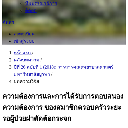
ทีมบรรณาธิการ
ติดต่อ
ค้นหา
ลงทะเบียน
เข้าสู่ระบบ
หน้าแรก
/
คลังบทความ
/
ปีที่ 26 ฉบับที่ 1 (2018): วารสารคณะพยาบาลศาสตร์
มหาวิทยาลัยบูรพา
/
บทความวิจัย
ความต้องการและการได้รับการตอบสนอง
ความต้องการ ของสมาชิกครอบครัวระยะ
รอผู้ป่วยผ่าตัดต้อกระจก