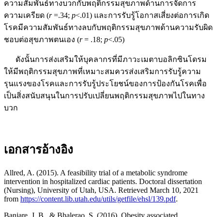
ความสัมพันธ์ทางบวกกับพฤติกรรมสุขภาพด้านการจัดการ
ความเครียด (
r
=.34;
p
<.01) และการรับรู้โอกาสเสี่ยงต่อการเกิด
โรคมีความสัมพันธ์ทางลบกับพฤติกรรมสุขภาพด้านความรับผิด
ชอบต่อสุขภาพตนเอง (
r
= .18;
p
<.05)
ดังนั้นการส่งเสริมให้บุคลากรที่มีภาวะเมตาบอลิกซินโดรม
ให้มีพฤติกรรมสุขภาพที่เหมาะสมควรส่งเสริมการรับรู้ความ
รุนแรงของโรคและการรับรู้ประโยชน์ของการป้องกันโรคเพื่อ
เป็นสิ่งสนับสนุนในการปรับเปลี่ยนพฤติกรรมสุขภาพไปในทาง
บวก
เอกสารอ้างอิง
Allred, A. (2015). A feasibility trial of a metabolic syndrome
intervention in hospitalized cardiac patients. Doctoral dissertation
(Nursing), University of Utah, USA. Retrieved March 10, 2021
from
https://content.lib.utah.edu/utils/getfile/ehsl/139.pdf
.
Banjare, J. B., & Bhalerao, S. (2016). Obesity associated