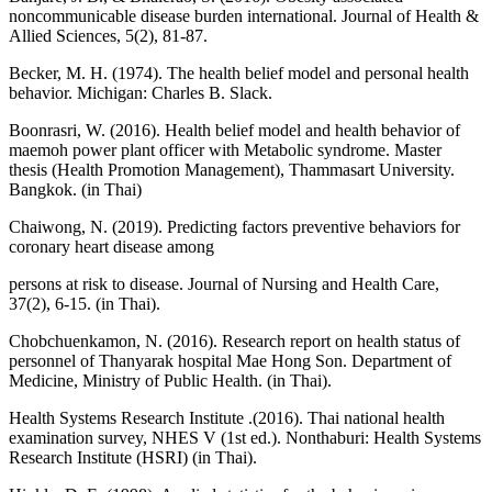
noncommunicable disease burden international. Journal of Health &
Allied Sciences, 5(2), 81-87.
Becker, M. H. (1974). The health belief model and personal health
behavior. Michigan: Charles B. Slack.
Boonrasri, W. (2016). Health belief model and health behavior of
maemoh power plant officer with Metabolic syndrome. Master
thesis (Health Promotion Management), Thammasart University.
Bangkok. (in Thai)
Chaiwong, N. (2019). Predicting factors preventive behaviors for
coronary heart disease among
persons at risk to disease. Journal of Nursing and Health Care,
37(2), 6-15. (in Thai).
Chobchuenkamon, N. (2016). Research report on health status of
personnel of Thanyarak hospital Mae Hong Son. Department of
Medicine, Ministry of Public Health. (in Thai).
Health Systems Research Institute .(2016). Thai national health
examination survey, NHES V (1st ed.). Nonthaburi: Health Systems
Research Institute (HSRI) (in Thai).