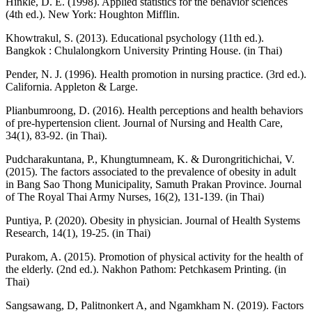
Hinkle, D. E. (1998). Applied statistics for the behavior sciences
(4th ed.). New York: Houghton Mifflin.
Khowtrakul, S. (2013). Educational psychology (11th ed.).
Bangkok : Chulalongkorn University Printing House. (in Thai)
Pender, N. J. (1996). Health promotion in nursing practice. (3rd ed.).
California. Appleton & Large.
Plianbumroong, D. (2016). Health perceptions and health behaviors
of pre-hypertension client. Journal of Nursing and Health Care,
34(1), 83-92. (in Thai).
Pudcharakuntana, P., Khungtumneam, K. & Durongritichichai, V.
(2015). The factors associated to the prevalence of obesity in adult
in Bang Sao Thong Municipality, Samuth Prakan Province. Journal
of The Royal Thai Army Nurses, 16(2), 131-139. (in Thai)
Puntiya, P. (2020). Obesity in physician. Journal of Health Systems
Research, 14(1), 19-25. (in Thai)
Purakom, A. (2015). Promotion of physical activity for the health of
the elderly. (2nd ed.). Nakhon Pathom: Petchkasem Printing. (in
Thai)
Sangsawang, D, Palitnonkert A, and Ngamkham N. (2019). Factors