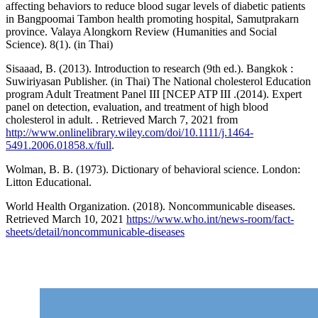
affecting behaviors to reduce blood sugar levels of diabetic patients
in Bangpoomai Tambon health promoting hospital, Samutprakarn
province. Valaya Alongkorn Review (Humanities and Social
Science). 8(1). (in Thai)
Sisaaad, B. (2013). Introduction to research (9th ed.). Bangkok :
Suwiriyasan Publisher. (in Thai) The National cholesterol Education
program Adult Treatment Panel III [NCEP ATP III .(2014). Expert
panel on detection, evaluation, and treatment of high blood
cholesterol in adult. . Retrieved March 7, 2021 from
http://www.onlinelibrary.wiley.com/doi/10.1111/j.1464-
5491.2006.01858.x/full
.
Wolman, B. B. (1973). Dictionary of behavioral science. London:
Litton Educational.
World Health Organization. (2018). Noncommunicable diseases.
Retrieved March 10, 2021
https://www.who.int/news-room/fact-
sheets/detail/noncommunicable-diseases