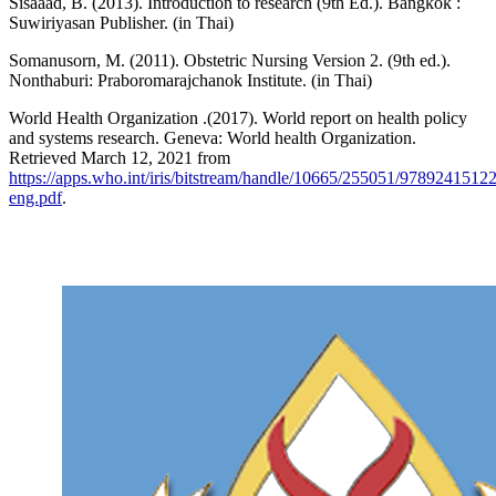
Sisaaad, B. (2013). Introduction to research (9th Ed.). Bangkok :
Suwiriyasan Publisher. (in Thai)
Somanusorn, M. (2011). Obstetric Nursing Version 2. (9th ed.).
Nonthaburi: Praboromarajchanok Institute. (in Thai)
World Health Organization .(2017). World report on health policy
and systems research. Geneva: World health Organization.
Retrieved March 12, 2021 from
https://apps.who.int/iris/bitstream/handle/10665/255051/9789241512
eng.pdf
.