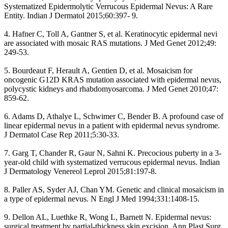
Systematized Epidermolytic Verrucous Epidermal Nevus: A Rare
Entity. Indian J Dermatol 2015;60:397- 9.
4. Hafner C, Toll A, Gantner S, et al. Keratinocytic epidermal nevi
are associated with mosaic RAS mutations. J Med Genet 2012;49:
249-53.
5. Bourdeaut F, Herault A, Gentien D, et al. Mosaicism for
oncogenic G12D KRAS mutation associated with epidermal nevus,
polycystic kidneys and rhabdomyosarcoma. J Med Genet 2010;47:
859-62.
6. Adams D, Athalye L, Schwimer C, Bender B. A profound case of
linear epidermal nevus in a patient with epidermal nevus syndrome.
J Dermatol Case Rep 2011;5:30-33.
7. Garg T, Chander R, Gaur N, Sahni K. Precocious puberty in a 3-
year-old child with systematized verrucous epidermal nevus. Indian
J Dermatology Venereol Leprol 2015;81:197-8.
8. Paller AS, Syder AJ, Chan YM. Genetic and clinical mosaicism in
a type of epidermal nevus. N Engl J Med 1994;331:1408-15.
9. Dellon AL, Luethke R, Wong L, Barnett N. Epidermal nevus:
surgical treatment by partial-thickness skin excision. Ann Plast Surg