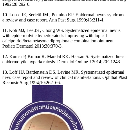
1992;28:292-6.
10. Losee JE, Serletti JM , Pennino RP. Epidermal nevus syndrome:
a review and case report. Ann Past Surg 1999;43:211-4.
11. Koh MJ, Lee JS , Chong WS. Systematized epidermal nevus
with epidermolytic hyperkeratosis improving with topical
calcipotriol/betametasone dipropionate combination ointment.
Pediatr Dermatol 2013;30:370-3.
12. Kumar P, Kumar R, Mandal RK, Hassan S. Systematized linear
epidermolytic hyperkeratosis. Dermatol Online J 2014;20:21248.
13. Loff HJ, Bardenstein DS, Levine MR. Systematized epidermal
nevi: case report and review of clinical manifestations. Ophthal Plast
Reconstr Surg 1994;10:262–66.