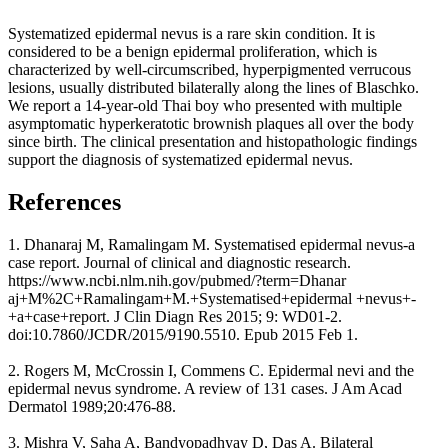
Systematized epidermal nevus is a rare skin condition. It is
considered to be a benign epidermal proliferation, which is
characterized by well-circumscribed, hyperpigmented verrucous
lesions, usually distributed bilaterally along the lines of Blaschko.
We report a 14-year-old Thai boy who presented with multiple
asymptomatic hyperkeratotic brownish plaques all over the body
since birth. The clinical presentation and histopathologic findings
support the diagnosis of systematized epidermal nevus.
References
1. Dhanaraj M, Ramalingam M. Systematised epidermal nevus-a
case report. Journal of clinical and diagnostic research.
https://www.ncbi.nlm.nih.gov/pubmed/?term=Dhanar
aj+M%2C+Ramalingam+M.+Systematised+epidermal +nevus+-
+a+case+report. J Clin Diagn Res 2015; 9: WD01-2.
doi:10.7860/JCDR/2015/9190.5510. Epub 2015 Feb 1.
2. Rogers M, McCrossin I, Commens C. Epidermal nevi and the
epidermal nevus syndrome. A review of 131 cases. J Am Acad
Dermatol 1989;20:476-88.
3. Mishra V, Saha A, Bandyopadhyay D, Das A. Bilateral