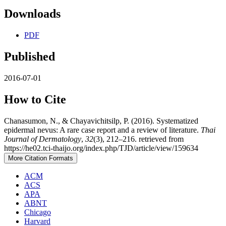
Downloads
PDF
Published
2016-07-01
How to Cite
Chanasumon, N., & Chayavichitsilp, P. (2016). Systematized
epidermal nevus: A rare case report and a review of literature.
Thai
Journal of Dermatology
,
32
(3), 212–216. retrieved from
https://he02.tci-thaijo.org/index.php/TJD/article/view/159634
More Citation Formats
ACM
ACS
APA
ABNT
Chicago
Harvard