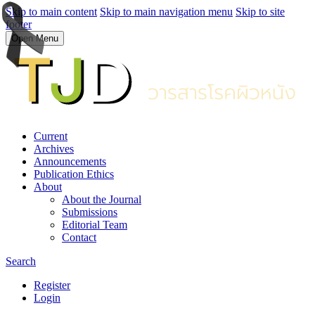
Skip to main content
Skip to main navigation menu
Skip to site
footer
Open Menu
Current
Archives
Announcements
Publication Ethics
About
About the Journal
Submissions
Editorial Team
Contact
Search
Register
Login