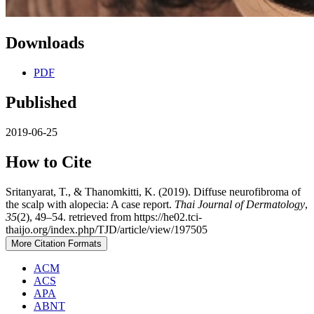
Downloads
PDF
Published
2019-06-25
How to Cite
Sritanyarat, T., & Thanomkitti, K. (2019). Diffuse neurofibroma of
the scalp with alopecia: A case report.
Thai Journal of Dermatology
,
35
(2), 49–54. retrieved from https://he02.tci-
thaijo.org/index.php/TJD/article/view/197505
More Citation Formats
ACM
ACS
APA
ABNT