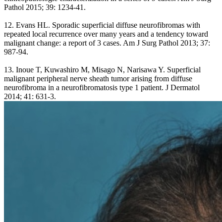
Pathol 2015; 39: 1234-41.
12. Evans HL. Sporadic superficial diffuse neurofibromas with
repeated local recurrence over many years and a tendency toward
malignant change: a report of 3 cases. Am J Surg Pathol 2013; 37:
987-94.
13. Inoue T, Kuwashiro M, Misago N, Narisawa Y. Superficial
malignant peripheral nerve sheath tumor arising from diffuse
neurofibroma in a neurofibromatosis type 1 patient. J Dermatol
2014; 41: 631-3.