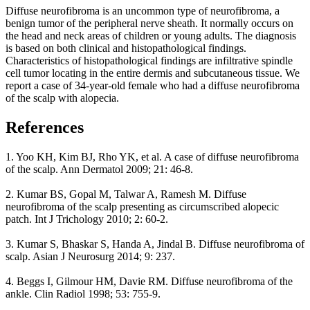
Diffuse neurofibroma is an uncommon type of neurofibroma, a
benign tumor of the peripheral nerve sheath. It normally occurs on
the head and neck areas of children or young adults. The diagnosis
is based on both clinical and histopathological findings.
Characteristics of histopathological findings are infiltrative spindle
cell tumor locating in the entire dermis and subcutaneous tissue. We
report a case of 34-year-old female who had a diffuse neurofibroma
of the scalp with alopecia.
References
1. Yoo KH, Kim BJ, Rho YK, et al. A case of diffuse neurofibroma
of the scalp. Ann Dermatol 2009; 21: 46-8.
2. Kumar BS, Gopal M, Talwar A, Ramesh M. Diffuse
neurofibroma of the scalp presenting as circumscribed alopecic
patch. Int J Trichology 2010; 2: 60-2.
3. Kumar S, Bhaskar S, Handa A, Jindal B. Diffuse neurofibroma of
scalp. Asian J Neurosurg 2014; 9: 237.
4. Beggs I, Gilmour HM, Davie RM. Diffuse neurofibroma of the
ankle. Clin Radiol 1998; 53: 755-9.