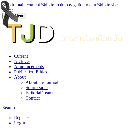
Skip to main content
Skip to main navigation menu
Skip to site
footer
Open Menu
Current
Archives
Announcements
Publication Ethics
About
About the Journal
Submissions
Editorial Team
Contact
Search
Register
Login