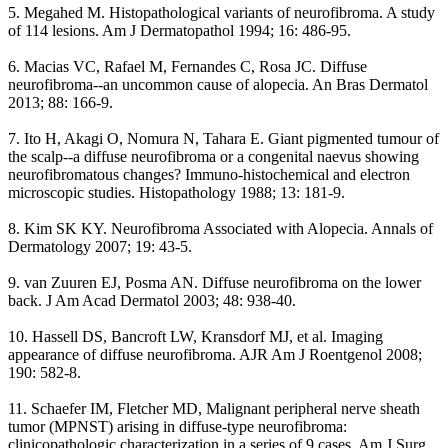
5. Megahed M. Histopathological variants of neurofibroma. A study
of 114 lesions. Am J Dermatopathol 1994; 16: 486-95.
6. Macias VC, Rafael M, Fernandes C, Rosa JC. Diffuse
neurofibroma--an uncommon cause of alopecia. An Bras Dermatol
2013; 88: 166-9.
7. Ito H, Akagi O, Nomura N, Tahara E. Giant pigmented tumour of
the scalp--a diffuse neurofibroma or a congenital naevus showing
neurofibromatous changes? Immuno-histochemical and electron
microscopic studies. Histopathology 1988; 13: 181-9.
8. Kim SK KY. Neurofibroma Associated with Alopecia. Annals of
Dermatology 2007; 19: 43-5.
9. van Zuuren EJ, Posma AN. Diffuse neurofibroma on the lower
back. J Am Acad Dermatol 2003; 48: 938-40.
10. Hassell DS, Bancroft LW, Kransdorf MJ, et al. Imaging
appearance of diffuse neurofibroma. AJR Am J Roentgenol 2008;
190: 582-8.
11. Schaefer IM, Fletcher MD, Malignant peripheral nerve sheath
tumor (MPNST) arising in diffuse-type neurofibroma:
clinicopathologic characterization in a series of 9 cases. Am J Surg