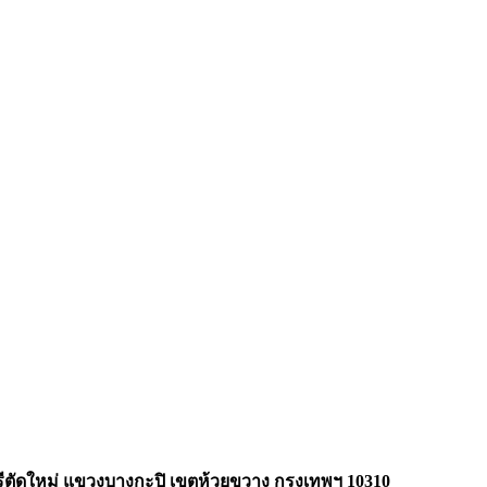
รบุรีตัดใหม่ แขวงบางกะปิ เขตห้วยขวาง กรุงเทพฯ 10310