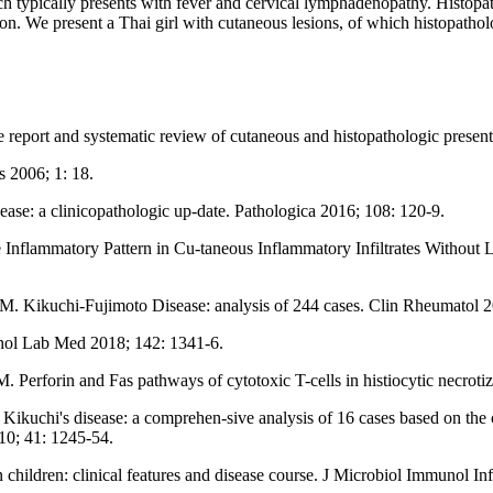
ch typically presents with fever and cervical lymphadenopathy. Histopath
ion. We present a Thai girl with cutaneous lesions, of which histopat
eport and systematic review of cutaneous and histopathologic presen
 2006; 1: 18.
se: a clinicopathologic up-date. Pathologica 2016; 108: 120-9.
 Inflammatory Pattern in Cu-taneous Inflammatory Infiltrates Withou
M. Kikuchi-Fujimoto Disease: analysis of 244 cases. Clin Rheumatol 2
hol Lab Med 2018; 142: 1341-6.
rforin and Fas pathways of cytotoxic T-cells in histiocytic necrotiz
ikuchi's disease: a comprehen-sive analysis of 16 cases based on the
010; 41: 1245-54.
ildren: clinical features and disease course. J Microbiol Immunol Inf