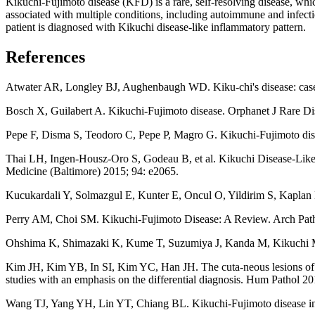
Kikuchi-Fujimoto disease (KFD) is a rare, self-resolving disease, whi
associated with multiple conditions, including autoimmune and infect
patient is diagnosed with Kikuchi disease-like inflammatory pattern.
References
Atwater AR, Longley BJ, Aughenbaugh WD. Kiku-chi's disease: case r
Bosch X, Guilabert A. Kikuchi-Fujimoto disease. Orphanet J Rare Dis
Pepe F, Disma S, Teodoro C, Pepe P, Magro G. Kikuchi-Fujimoto disea
Thai LH, Ingen-Housz-Oro S, Godeau B, et al. Kikuchi Disease-Like
Medicine (Baltimore) 2015; 94: e2065.
Kucukardali Y, Solmazgul E, Kunter E, Oncul O, Yildirim S, Kaplan 
Perry AM, Choi SM. Kikuchi-Fujimoto Disease: A Review. Arch Pat
Ohshima K, Shimazaki K, Kume T, Suzumiya J, Kanda M, Kikuchi M. Pe
Kim JH, Kim YB, In SI, Kim YC, Han JH. The cuta-neous lesions of K
studies with an emphasis on the differential diagnosis. Hum Pathol 2
Wang TJ, Yang YH, Lin YT, Chiang BL. Kikuchi-Fujimoto disease in ch