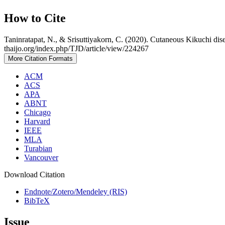
How to Cite
Taninratapat, N., & Srisuttiyakorn, C. (2020). Cutaneous Kikuchi dis
thaijo.org/index.php/TJD/article/view/224267
More Citation Formats
ACM
ACS
APA
ABNT
Chicago
Harvard
IEEE
MLA
Turabian
Vancouver
Download Citation
Endnote/Zotero/Mendeley (RIS)
BibTeX
Issue