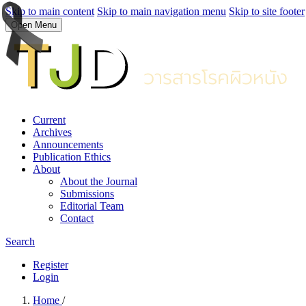
Skip to main content
Skip to main navigation menu
Skip to site footer
Open Menu
Current
Archives
Announcements
Publication Ethics
About
About the Journal
Submissions
Editorial Team
Contact
Search
Register
Login
Home
/