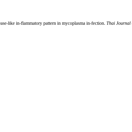
ease-like in-flammatory pattern in mycoplasma in-fection.
Thai Journal