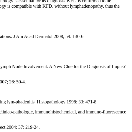
ology is essential for its diagnosis. KFD is confirmed to be
hology is compatible with KFD, without lymphadenopathy, thus the
tations. J Am Acad Dermatol 2008; 59: 130-6.
t Lymph Node Involvement: A New Clue for the Diagnosis of Lupus?
007; 26: 50-4.
ing lym-phadenitis. Histopathology 1998; 33: 471-8.
 clinico-pathologic, immunohistochemical, and immuno-fluorescence
ect 2004; 37: 219-24.