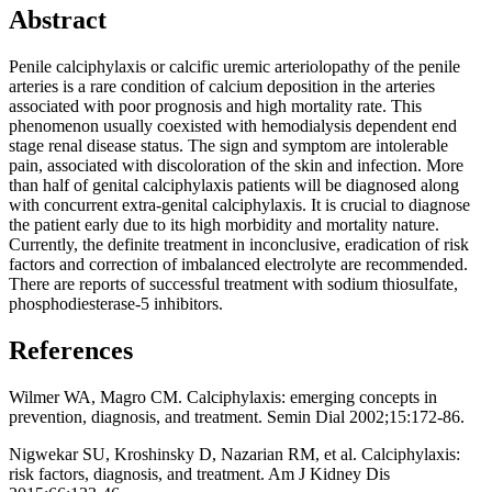
Abstract
Penile calciphylaxis or calcific uremic arteriolopathy of the penile
arteries is a rare condition of calcium deposition in the arteries
associated with poor prognosis and high mortality rate. This
phenomenon usually coexisted with hemodialysis dependent end
stage renal disease status. The sign and symptom are intolerable
pain, associated with discoloration of the skin and infection. More
than half of genital calciphylaxis patients will be diagnosed along
with concurrent extra-genital calciphylaxis. It is crucial to diagnose
the patient early due to its high morbidity and mortality nature.
Currently, the definite treatment in inconclusive, eradication of risk
factors and correction of imbalanced electrolyte are recommended.
There are reports of successful treatment with sodium thiosulfate,
phosphodiesterase-5 inhibitors.
References
Wilmer WA, Magro CM. Calciphylaxis: emerging concepts in
prevention, diagnosis, and treatment. Semin Dial 2002;15:172-86.
Nigwekar SU, Kroshinsky D, Nazarian RM, et al. Calciphylaxis:
risk factors, diagnosis, and treatment. Am J Kidney Dis