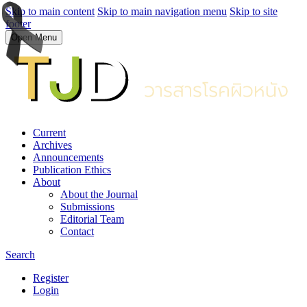
Skip to main content
Skip to main navigation menu
Skip to site
footer
Open Menu
Current
Archives
Announcements
Publication Ethics
About
About the Journal
Submissions
Editorial Team
Contact
Search
Register
Login