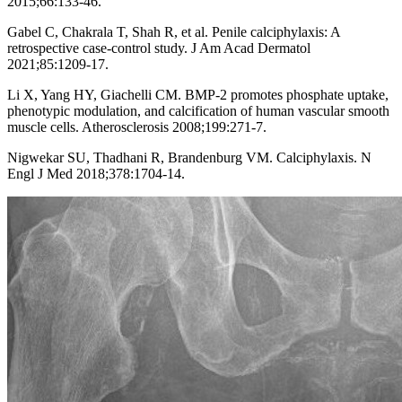
2015;66:133-46.
Gabel C, Chakrala T, Shah R, et al. Penile calciphylaxis: A
retrospective case-control study. J Am Acad Dermatol
2021;85:1209-17.
Li X, Yang HY, Giachelli CM. BMP-2 promotes phosphate uptake,
phenotypic modulation, and calcification of human vascular smooth
muscle cells. Atherosclerosis 2008;199:271-7.
Nigwekar SU, Thadhani R, Brandenburg VM. Calciphylaxis. N
Engl J Med 2018;378:1704-14.