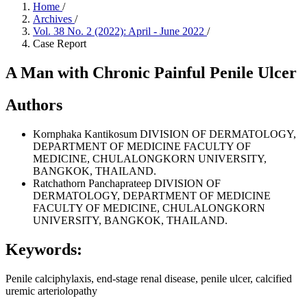
Home
/
Archives
/
Vol. 38 No. 2 (2022): April - June 2022
/
Case Report
A Man with Chronic Painful Penile Ulcer
Authors
Kornphaka Kantikosum
DIVISION OF DERMATOLOGY,
DEPARTMENT OF MEDICINE FACULTY OF
MEDICINE, CHULALONGKORN UNIVERSITY,
BANGKOK, THAILAND.
Ratchathorn Panchaprateep
DIVISION OF
DERMATOLOGY, DEPARTMENT OF MEDICINE
FACULTY OF MEDICINE, CHULALONGKORN
UNIVERSITY, BANGKOK, THAILAND.
Keywords:
Penile calciphylaxis, end-stage renal disease, penile ulcer, calcified
uremic arteriolopathy