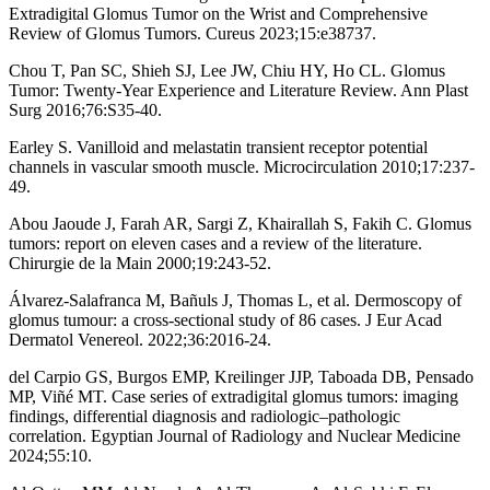
Extradigital Glomus Tumor on the Wrist and Comprehensive
Review of Glomus Tumors. Cureus 2023;15:e38737.
Chou T, Pan SC, Shieh SJ, Lee JW, Chiu HY, Ho CL. Glomus
Tumor: Twenty-Year Experience and Literature Review. Ann Plast
Surg 2016;76:S35-40.
Earley S. Vanilloid and melastatin transient receptor potential
channels in vascular smooth muscle. Microcirculation 2010;17:237-
49.
Abou Jaoude J, Farah AR, Sargi Z, Khairallah S, Fakih C. Glomus
tumors: report on eleven cases and a review of the literature.
Chirurgie de la Main 2000;19:243-52.
Álvarez-Salafranca M, Bañuls J, Thomas L, et al. Dermoscopy of
glomus tumour: a cross-sectional study of 86 cases. J Eur Acad
Dermatol Venereol. 2022;36:2016-24.
del Carpio GS, Burgos EMP, Kreilinger JJP, Taboada DB, Pensado
MP, Viñé MT. Case series of extradigital glomus tumors: imaging
findings, differential diagnosis and radiologic–pathologic
correlation. Egyptian Journal of Radiology and Nuclear Medicine
2024;55:10.