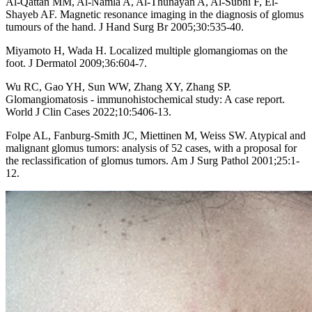
Al-Qattan MM, Al-Namla A, Al-Thunayan A, Al-Subhi F, El-
Shayeb AF. Magnetic resonance imaging in the diagnosis of glomus
tumours of the hand. J Hand Surg Br 2005;30:535-40.
Miyamoto H, Wada H. Localized multiple glomangiomas on the
foot. J Dermatol 2009;36:604-7.
Wu RC, Gao YH, Sun WW, Zhang XY, Zhang SP.
Glomangiomatosis - immunohistochemical study: A case report.
World J Clin Cases 2022;10:5406-13.
Folpe AL, Fanburg-Smith JC, Miettinen M, Weiss SW. Atypical and
malignant glomus tumors: analysis of 52 cases, with a proposal for
the reclassification of glomus tumors. Am J Surg Pathol 2001;25:1-
12.