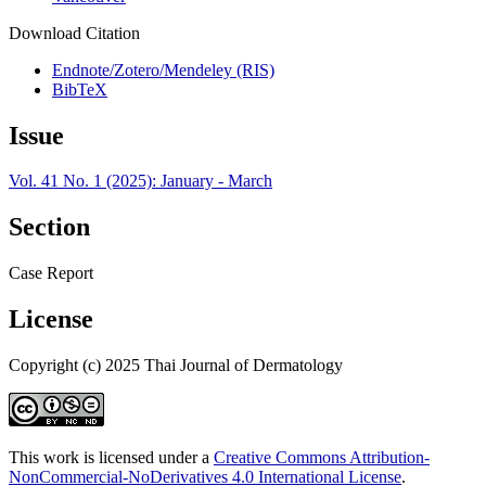
Download Citation
Endnote/Zotero/Mendeley (RIS)
BibTeX
Issue
Vol. 41 No. 1 (2025): January - March
Section
Case Report
License
Copyright (c) 2025 Thai Journal of Dermatology
This work is licensed under a
Creative Commons Attribution-
NonCommercial-NoDerivatives 4.0 International License
.