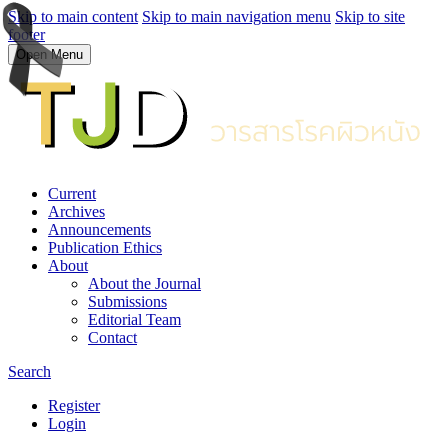
Skip to main content
Skip to main navigation menu
Skip to site
footer
Open Menu
Current
Archives
Announcements
Publication Ethics
About
About the Journal
Submissions
Editorial Team
Contact
Search
Register
Login