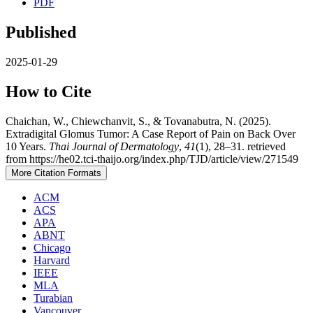
PDF
Published
2025-01-29
How to Cite
Chaichan, W., Chiewchanvit, S., & Tovanabutra, N. (2025).
Extradigital Glomus Tumor: A Case Report of Pain on Back Over
10 Years.
Thai Journal of Dermatology
,
41
(1), 28–31. retrieved
from https://he02.tci-thaijo.org/index.php/TJD/article/view/271549
More Citation Formats
ACM
ACS
APA
ABNT
Chicago
Harvard
IEEE
MLA
Turabian
Vancouver