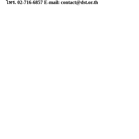
โทร. 02-716-6857 E-mail: contact@dst.or.th