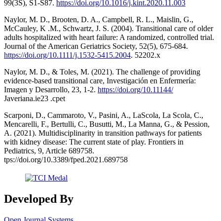
99(3S), S1-S87.
https://doi.org/10.1016/j.kint.2020.11.003
Naylor, M. D., Brooten, D. A., Campbell, R. L., Maislin, G.,
McCauley, K .M., Schwartz, J. S. (2004). Transitional care of older
adults hospitalized with heart failure: A randomized, controlled trial.
Journal of the American Geriatrics Society, 52(5), 675-684.
https://doi.org/10.1111/j.1532-5415.2004
. 52202.x
Naylor, M. D., & Toles, M. (2021). The challenge of providing
evidence-based transitional care, Investigación en Enfermería:
Imagen y Desarrollo, 23, 1-2.
https://doi.org/10.11144/
Javeriana.ie23 .cpet
Scarponi, D., Cammaroto, V., Pasini, A., LaScola, La Scola, C.,
Mencarelli, F., Bertulli, C., Busutti, M., La Manna, G., & Pession,
A. (2021). Multidisciplinarity in transition pathways for patients
with kidney disease: The current state of play. Frontiers in
Pediatrics, 9, Article 689758.
tps://doi.org/10.3389/fped.2021.689758
Developed By
Open Journal Systems