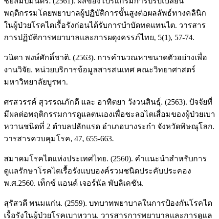
ชัยลิมปมนตรี. (2561). ผลของโปรแกรมการปรับเปลี่ยน
พฤติกรรมโดยพยาบาลผู้ปฏิบัติการขั้นสูงต่อผลลัพธ์ทางคลินิก
ในผู้ป่วยโรคไตเรื้อรังก่อนได้รับการบำบัดทดแทนไต. วารสาร
การปฏิบัติการพยาบาลและการผดุงครรภ์ไทย, 5(1), 57-74.
วนิดา พงษ์ศักดิ์ชาติ. (2563). การคำนวณหาขนาดตัวอย่างเพื่อ
งานวิจัย. หน่วยบริการข้อมูลสารสนเทศ คณะวิทยาศาสตร์
มหาวิทยาลัยบูรพา.
ศรสวรรค์ สุวรรณภักดี และ อาทิตยา วังวนสินธุ์. (2563). ปัจจัยที่
มีผลต่อพฤติกรรมการดูแลตนเองเพื่อชะลอไตเสื่อมของผู้ป่วยเบา
หวานชนิดที่ 2 ตำบลปลักแรด อำเภอบางระกำ จังหวัดพิษณุโลก.
วารสารควบคุมโรค, 47, 655-663.
สมาคมโรคไตแห่งประเทศไทย. (2560). คำแนะนำสำหรับการ
ดูแลรักษาโรคไตเรื้อรังแบบองค์รวมชนิดประคับประคอง
พ.ศ.2560. เท็กซ์ แอนด์ เจอร์นัล พับลิเคชัน.
สุรัสวดี พนมแก่น. (2559). บทบาทพยาบาลในการป้องกันโรคไต
เรื้อรังในผู้ป่วยโรคเบาหวาน. วารสารการพยาบาลและการดูแล