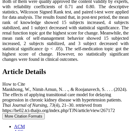
Both of them were quality approved the content validity by experts,
with reliability coefficients of 0.71 and 0.80. The descriptive
statistics, Wilcoxon Signed Rank test, and paired t-test were applied
for data analysis. The results found that, in post-test period, the mean
rank of knowledge showed 15 subjects increased, 4 subjects
stabilized, and 1 subject decreased with statistical significance. The
renal function topic got the highest score for change. Meanwhile, the
mean rank of self-management behavior showed 15 subjected
increased, 2 subjects stabilized, and 3 subject decreased with
statistical significance (p < .05). The self-medication topic got the
highest score of change. However, no statistically significant
changes were found in clinical outcomes.
Article Details
How to Cite
Mankhong, W., Nimit-Arnun, N. . ., & Roojanavech, S. . . . (2024).
The effects of applying transitional care model for delaying
progression in chronic kidney disease with hypertension patients.
Thai Journal of Nursing
,
73
(4), 21–30. retrieved from
https://he02.tci-thaijo.org/index.php/TJN/article/view/267172
More Citation Formats
ACM