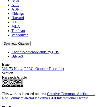
ACS
APA
ABNT
Chicago
Harvard
IEEE
MLA
Turabian
Vancouver
Download Citation
Endnote/Zotero/Mendeley (RIS)
BibTeX
Issue
Vol. 73 No. 4 (2024): October-December
Section
Research Article
This work is licensed under a
Creative Commons Attribution-
NonCommercial-NoDerivatives 4.0 International License
.