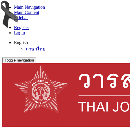
Main Navigation
Main Content
Sidebar
Register
Login
English
ภาษาไทย
Toggle navigation