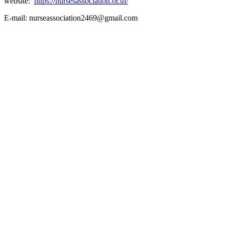
website:
https://nursesassociation.or.th/
E-mail: nurseassociation2469@gmail.com