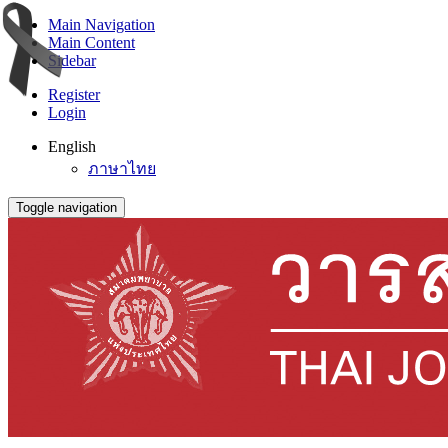
Main Navigation
Main Content
Sidebar
Register
Login
English
ภาษาไทย
Toggle navigation