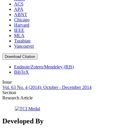
ACS
APA
ABNT
Chicago
Harvard
IEEE
MLA
Turabian
Vancouver
Download Citation
Endnote/Zotero/Mendeley (RIS)
BibTeX
Issue
Vol. 63 No. 4 (2014): October - December 2014
Section
Research Article
Developed By