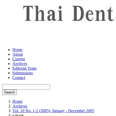
Home
About
Current
Archives
Editorial Team
Submissions
Contact
Search
Home
Archives
Vol. 10 No. 1-2 (2005): January - December 2005
e-book