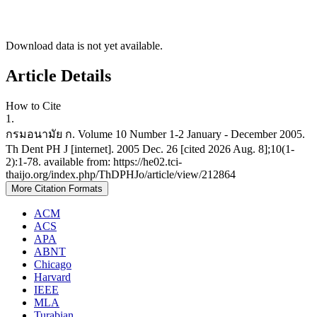
Download data is not yet available.
Article Details
How to Cite
1.
กรมอนามัย ก. Volume 10 Number 1-2 January - December 2005.
Th Dent PH J [internet]. 2005 Dec. 26 [cited 2026 Aug. 8];10(1-
2):1-78. available from: https://he02.tci-
thaijo.org/index.php/ThDPHJo/article/view/212864
More Citation Formats
ACM
ACS
APA
ABNT
Chicago
Harvard
IEEE
MLA
Turabian