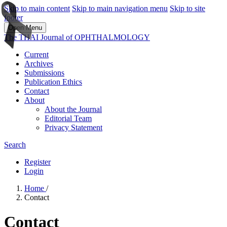
Skip to main content
Skip to main navigation menu
Skip to site
footer
Open Menu
The THAI Journal of OPHTHALMOLOGY
Current
Archives
Submissions
Publication Ethics
Contact
About
About the Journal
Editorial Team
Privacy Statement
Search
Register
Login
Home
/
Contact
Contact