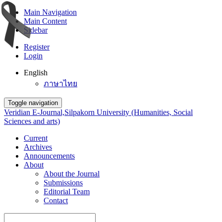
Main Navigation
Main Content
Sidebar
Register
Login
English
ภาษาไทย
Toggle navigation
Veridian E-Journal,Silpakorn University (Humanities, Social
Sciences and arts)
Current
Archives
Announcements
About
About the Journal
Submissions
Editorial Team
Contact