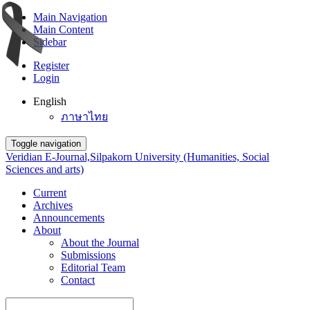
Main Navigation
Main Content
Sidebar
Register
Login
English
ภาษาไทย
Toggle navigation
Veridian E-Journal,Silpakorn University (Humanities, Social
Sciences and arts)
Current
Archives
Announcements
About
About the Journal
Submissions
Editorial Team
Contact