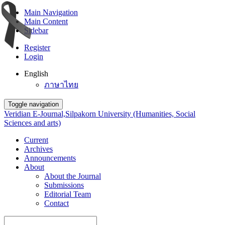
Main Navigation
Main Content
Sidebar
Register
Login
English
ภาษาไทย
Toggle navigation
Veridian E-Journal,Silpakorn University (Humanities, Social
Sciences and arts)
Current
Archives
Announcements
About
About the Journal
Submissions
Editorial Team
Contact