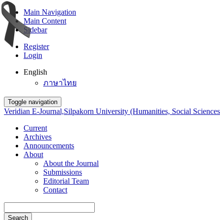
Main Navigation
Main Content
Sidebar
Register
Login
English
ภาษาไทย
Toggle navigation
Veridian E-Journal,Silpakorn University (Humanities, Social Sciences
Current
Archives
Announcements
About
About the Journal
Submissions
Editorial Team
Contact
Search