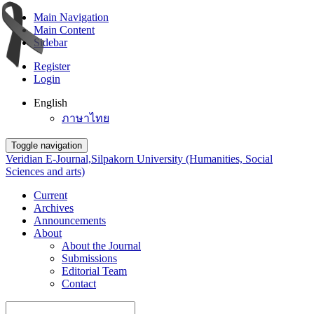
Main Navigation
Main Content
Sidebar
Register
Login
English
ภาษาไทย
Toggle navigation
Veridian E-Journal,Silpakorn University (Humanities, Social
Sciences and arts)
Current
Archives
Announcements
About
About the Journal
Submissions
Editorial Team
Contact