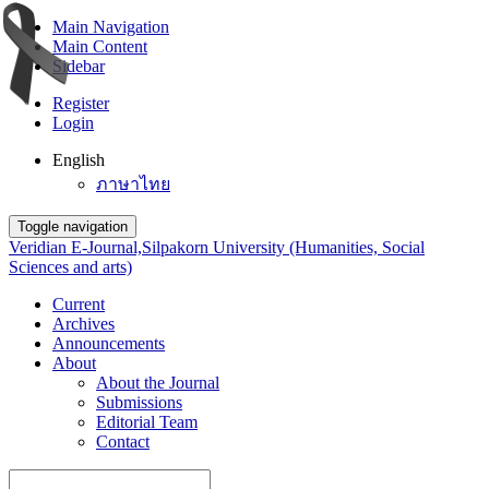
Main Navigation
Main Content
Sidebar
Register
Login
English
ภาษาไทย
Toggle navigation
Veridian E-Journal,Silpakorn University (Humanities, Social
Sciences and arts)
Current
Archives
Announcements
About
About the Journal
Submissions
Editorial Team
Contact