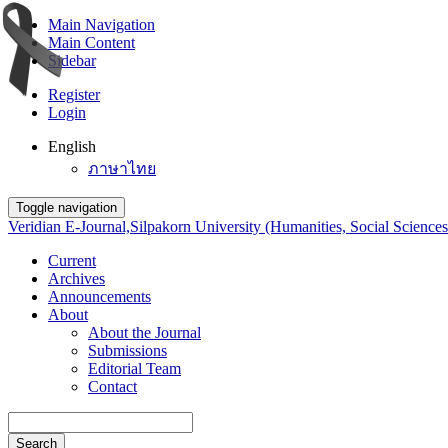
Main Navigation
Main Content
Sidebar
Register
Login
English
ภาษาไทย
Toggle navigation
Veridian E-Journal,Silpakorn University (Humanities, Social Sciences
Current
Archives
Announcements
About
About the Journal
Submissions
Editorial Team
Contact
Search