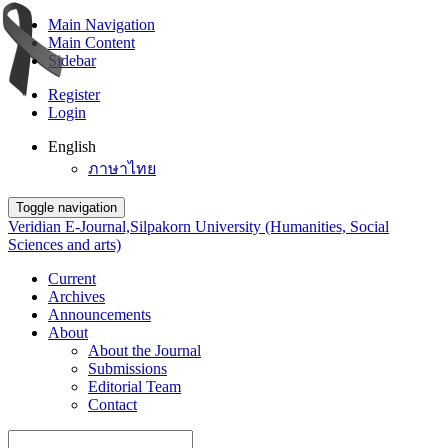
Main Navigation
Main Content
Sidebar
Register
Login
English
ภาษาไทย
Toggle navigation
Veridian E-Journal,Silpakorn University (Humanities, Social
Sciences and arts)
Current
Archives
Announcements
About
About the Journal
Submissions
Editorial Team
Contact