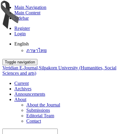
Main Navigation
Main Content
Sidebar
Register
Login
English
ภาษาไทย
Toggle navigation
Veridian E-Journal,Silpakorn University (Humanities, Social
Sciences and arts)
Current
Archives
Announcements
About
About the Journal
Submissions
Editorial Team
Contact