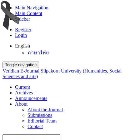
Main Navigation
Main Content
Sidebar
Register
Login
English
ภาษาไทย
Toggle navigation
Veridian E-Journal,Silpakorn University (Humanities, Social
Sciences and arts)
Current
Archives
Announcements
About
About the Journal
Submissions
Editorial Team
Contact