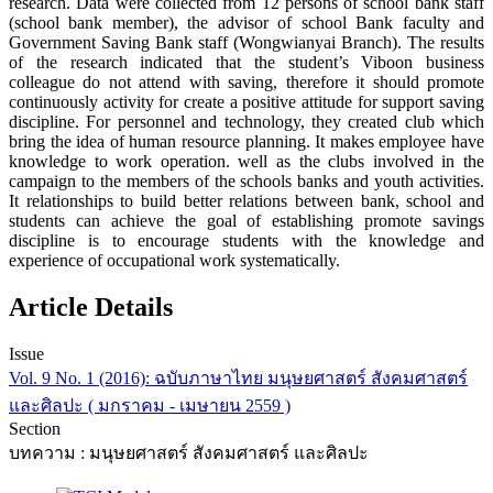
research. Data were collected from 12 persons of school bank staff
(school bank member), the advisor of school Bank faculty and
Government Saving Bank staff (Wongwianyai Branch). The results
of the research indicated that the student’s Viboon business
colleague do not attend with saving, therefore it should promote
continuously activity for create a positive attitude for support saving
discipline. For personnel and technology, they created club which
bring the idea of human resource planning. It makes employee have
knowledge to work operation. well as the clubs involved in the
campaign to the members of the schools banks and youth activities.
It relationships to build better relations between bank, school and
students can achieve the goal of establishing promote savings
discipline is to encourage students with the knowledge and
experience of occupational work systematically.
Article Details
Issue
Vol. 9 No. 1 (2016): ฉบับภาษาไทย มนุษยศาสตร์ สังคมศาสตร์
และศิลปะ ( มกราคม - เมษายน 2559 )
Section
บทความ : มนุษยศาสตร์ สังคมศาสตร์ และศิลปะ