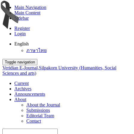
Main Navigation
Main Content
Sidebar
Register
Login
English
ภาษาไทย
Toggle navigation
Veridian E-Journal,Silpakorn University (Humanities, Social
Sciences and arts)
Current
Archives
Announcements
About
About the Journal
Submissions
Editorial Team
Contact