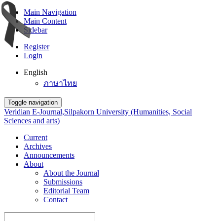
Main Navigation
Main Content
Sidebar
Register
Login
English
ภาษาไทย
Toggle navigation
Veridian E-Journal,Silpakorn University (Humanities, Social
Sciences and arts)
Current
Archives
Announcements
About
About the Journal
Submissions
Editorial Team
Contact