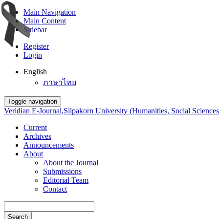
Main Navigation
Main Content
Sidebar
Register
Login
English
ภาษาไทย
Toggle navigation
Veridian E-Journal,Silpakorn University (Humanities, Social Sciences
Current
Archives
Announcements
About
About the Journal
Submissions
Editorial Team
Contact
Search