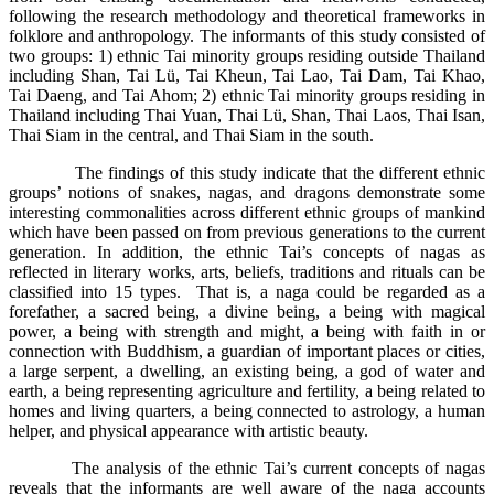
following the research methodology and theoretical frameworks in
folklore and anthropology. The informants of this study consisted of
two groups: 1) ethnic Tai minority groups residing outside Thailand
including Shan, Tai Lü, Tai Kheun, Tai Lao, Tai Dam, Tai Khao,
Tai Daeng, and Tai Ahom; 2) ethnic Tai minority groups residing in
Thailand including Thai Yuan, Thai Lü, Shan, Thai Laos, Thai Isan,
Thai Siam in the central, and Thai Siam in the south.
The findings of this study indicate that the different ethnic
groups’ notions of snakes, nagas, and dragons demonstrate some
interesting commonalities across different ethnic groups of mankind
which have been passed on from previous generations to the current
generation. In addition, the ethnic Tai’s concepts of nagas as
reflected in literary works, arts, beliefs, traditions and rituals can be
classified into 15 types. That is, a naga could be regarded as a
forefather, a sacred being, a divine being, a being with magical
power, a being with strength and might, a being with faith in or
connection with Buddhism, a guardian of important places or cities,
a large serpent, a dwelling, an existing being, a god of water and
earth, a being representing agriculture and fertility, a being related to
homes and living quarters, a being connected to astrology, a human
helper, and physical appearance with artistic beauty.
The analysis of the ethnic Tai’s current concepts of nagas
reveals that the informants are well aware of the naga accounts