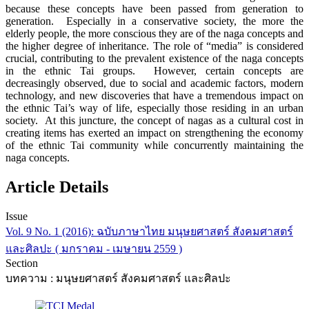
because these concepts have been passed from generation to
generation. Especially in a conservative society, the more the
elderly people, the more conscious they are of the naga concepts and
the higher degree of inheritance. The role of “media” is considered
crucial, contributing to the prevalent existence of the naga concepts
in the ethnic Tai groups. However, certain concepts are
decreasingly observed, due to social and academic factors, modern
technology, and new discoveries that have a tremendous impact on
the ethnic Tai’s way of life, especially those residing in an urban
society. At this juncture, the concept of nagas as a cultural cost in
creating items has exerted an impact on strengthening the economy
of the ethnic Tai community while concurrently maintaining the
naga concepts.
Article Details
Issue
Vol. 9 No. 1 (2016): ฉบับภาษาไทย มนุษยศาสตร์ สังคมศาสตร์
และศิลปะ ( มกราคม - เมษายน 2559 )
Section
บทความ : มนุษยศาสตร์ สังคมศาสตร์ และศิลปะ