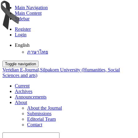
Main Navigation
Main Content
Sidebar
Register
Login
English
ภาษาไทย
Toggle navigation
Veridian E-Journal,Silpakorn University (Humanities, Social
Sciences and arts)
Current
Archives
Announcements
About
About the Journal
Submissions
Editorial Team
Contact