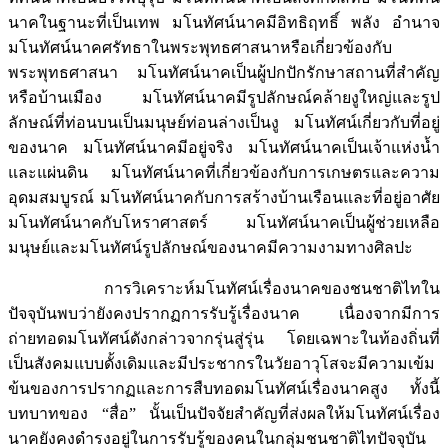
นาคในฐานะที่เป็นเทพ มโนทัศน์นาคมีอิทธิฤทธิ์ พลัง อำนาจ
มโนทัศน์นาคศรัทธาในพระพุทธศาสนาหรือเกี่ยวข้องกับ
พระพุทธศาสนา มโนทัศน์นาคเป็นผู้ปกปักรักษาสถานที่สำคัญ
หรือบ้านเมือง มโนทัศน์นาคมีรูปลักษณ์คล้ายงูใหญ่และรูป
ลักษณ์ที่ท่อนบนเป็นมนุษย์ท่อนล่างเป็นงู มโนทัศน์เกี่ยวกับที่อยู่
ของนาค มโนทัศน์นาคมีอยู่จริง มโนทัศน์นาคเป็นเจ้าแห่งน้ำ
และแผ่นดิน มโนทัศน์นาคที่เกี่ยวข้องกับการเกษตรและความ
อุดมสมบูรณ์ มโนทัศน์นาคกับการสร้างบ้านเรือนและที่อยู่อาศัย
มโนทัศน์นาคกับโหราศาสตร์ มโนทัศน์นาคเป็นผู้ช่วยเหลือ
มนุษย์และมโนทัศน์รูปลักษณ์ของนาคมีความงามทางศิลปะ
การวิเคราะห์มโนทัศน์เรื่องนาคของชนชาติไทใน
ปัจจุบันพบว่ายังคงปรากฏการรับรู้เรื่องนาค เนื่องจากมีการ
ถ่ายทอดมโนทัศน์ดังกล่าวจากรุ่นสู่รุ่น โดยเฉพาะในท้องถิ่นที่
เป็นสังคมแบบดั้งเดิมและมีประชากรในวัยอาวุโสจะมีความเข้ม
ข้นของการปรากฏและการสืบทอดมโนทัศน์เรื่องนาคสูง ทั้งนี้
บทบาทของ “สื่อ” นั้นเป็นปัจจัยสำคัญที่ส่งผลให้มโนทัศน์เรื่อง
นาคยังคงดำรงอยู่ในการรับรู้ของคนในกลุ่มชนชาติไทปัจจุบัน