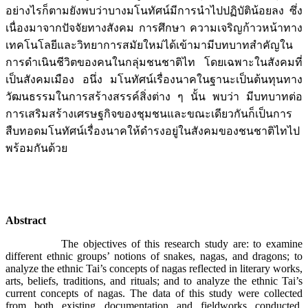
อย่างไรก็ตามยังพบว่าบางมโนทัศน์มีการนำไปปฏิบัติน้อยลง ซึ่ง
เนื่องมาจากปัจจัยทางสังคม การศึกษา ความเจริญก้าวหน้าทาง
เทคโนโลยีและวิทยาการสมัยใหม่ได้เข้ามามีบทบาทสำคัญใน
การดำเนินชีวิตของคนในกลุ่มชนชาติไท โดยเฉพาะในสังคมที่
เป็นสังคมเมือง อนึ่ง มโนทัศน์เรื่องนาคในฐานะเป็นต้นทุนทาง
วัฒนธรรมในการสร้างสรรค์สิ่งต่าง ๆ นั้น พบว่า มีบทบาทต่อ
การเสริมสร้างเศรษฐกิจของชุมชนและขณะเดียวกันก็เป็นการ
สืบทอดมโนทัศน์เรื่องนาคให้ดำรงอยู่ในสังคมของชนชาติไทไป
พร้อมกันด้วย
Abstract
The objectives of this research study are: to examine
different ethnic groups’ notions of snakes, nagas, and dragons; to
analyze the ethnic Tai’s concepts of nagas reflected in literary works,
arts, beliefs, traditions, and rituals; and to analyze the ethnic Tai’s
current concepts of nagas. The data of this study were collected
from both existing documentation and fieldworks conducted,