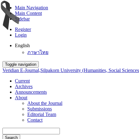
Main Navigation
Main Content
Sidebar
Register
Login
English
ภาษาไทย
Toggle navigation
Veridian E-Journal,Silpakorn University (Humanities, Social Sciences
Current
Archives
Announcements
About
About the Journal
Submissions
Editorial Team
Contact
Search