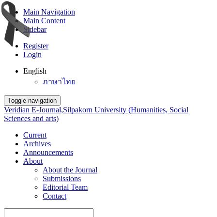
Main Navigation
Main Content
Sidebar
Register
Login
English
ภาษาไทย
Toggle navigation
Veridian E-Journal,Silpakorn University (Humanities, Social
Sciences and arts)
Current
Archives
Announcements
About
About the Journal
Submissions
Editorial Team
Contact