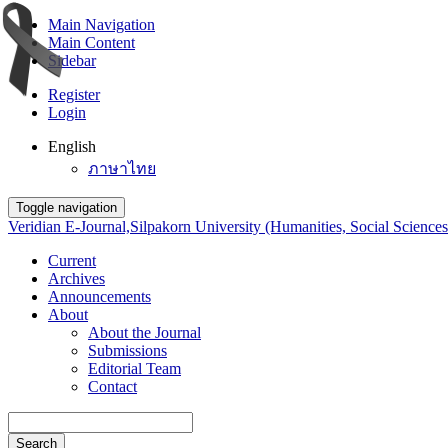
Main Navigation
Main Content
Sidebar
Register
Login
English
ภาษาไทย
Toggle navigation
Veridian E-Journal,Silpakorn University (Humanities, Social Sciences
Current
Archives
Announcements
About
About the Journal
Submissions
Editorial Team
Contact
Search