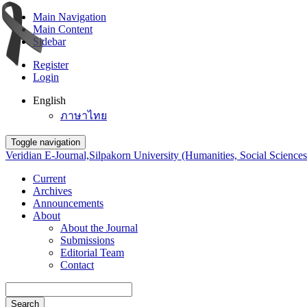
Main Navigation
Main Content
Sidebar
Register
Login
English
ภาษาไทย
Toggle navigation
Veridian E-Journal,Silpakorn University (Humanities, Social Sciences
Current
Archives
Announcements
About
About the Journal
Submissions
Editorial Team
Contact
Search