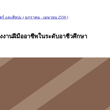
ตร์ และศิลปะ ( มกราคม - เมษายน 2559 )
งงานฝีมืออาชีพในระดับอาชีวศึกษา