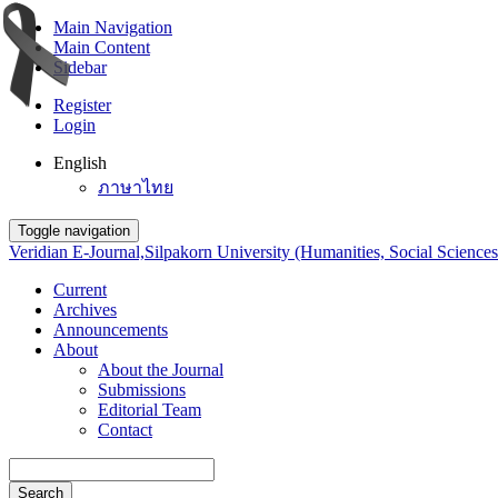
Main Navigation
Main Content
Sidebar
Register
Login
English
ภาษาไทย
Toggle navigation
Veridian E-Journal,Silpakorn University (Humanities, Social Sciences
Current
Archives
Announcements
About
About the Journal
Submissions
Editorial Team
Contact
Search