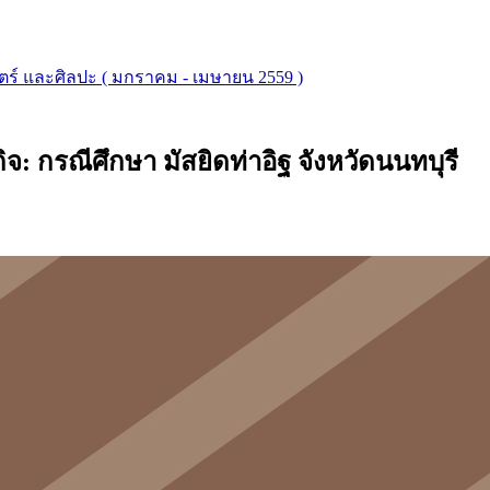
ตร์ และศิลปะ ( มกราคม - เมษายน 2559 )
จ: กรณีศึกษา มัสยิดท่าอิฐ จังหวัดนนทบุรี