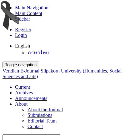
Main Navigation
Main Content
Sidebar
Register
Login
English
ภาษาไทย
Toggle navigation
Veridian E-Journal,Silpakorn University (Humanities, Social
Sciences and arts)
Current
Archives
Announcements
About
About the Journal
Submissions
Editorial Team
Contact