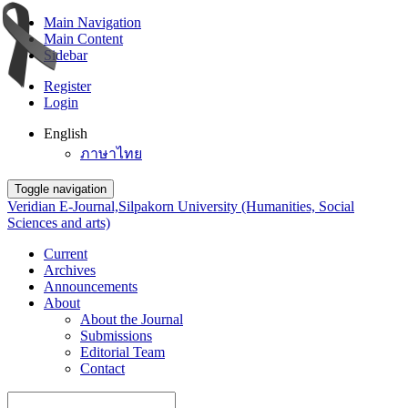
Main Navigation
Main Content
Sidebar
Register
Login
English
ภาษาไทย
Toggle navigation
Veridian E-Journal,Silpakorn University (Humanities, Social
Sciences and arts)
Current
Archives
Announcements
About
About the Journal
Submissions
Editorial Team
Contact